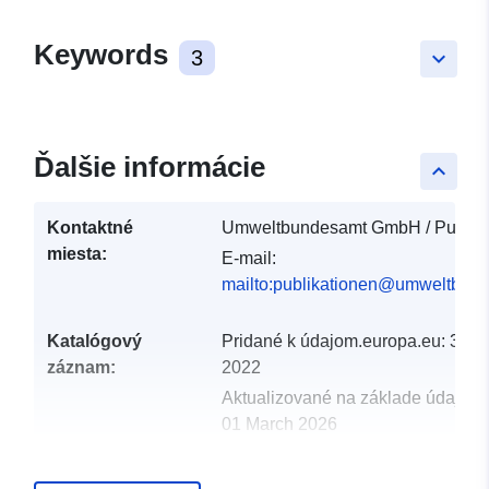
Keywords
3
keyboard_arrow_down
Ďalšie informácie
keyboard_arrow_up
Kontaktné
Umweltbundesamt GmbH / Publika
miesta:
E-mail:
mailto:publikationen@umweltbund
Katalógový
Pridané k údajom.europa.eu:
30 M
záznam:
2022
Aktualizované na základe údajov.
01 March 2026
uriRef:
http://data.europa.eu/88u/dataset/