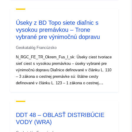
Beurteilung des Emissionsverhaltens von SUV unter
realen Fahrbedingungen durchgeführt. Messdaten von
sechs SUV der Emissionsklassen EURO 3 und EURO 4
Úseky z BD Topo siete diaľnic s
zeigen, dass gegenüber konventionellen Pkw deutlich
vysokou premávkou – Trone
höhere Verbrauchswerte und somit höhere CO2 –
vybrané pre výnimočnú dopravu
Emissionen auftreten. Bei den Luftschadstoffen sind vor
allem die NOx - Emissionen von dieselbetriebenen SUV
Geokatalóg Francúzsko
relevant. Diese NOx-Emissionen – und hierbei speziell
der NO2 - Anteil – liegen bei höheren Geschwindigkeiten
N_RGC_FE_TR_Okrem_Fus_l_sk: Úseky ciest tvoriace
im Autobahnverkehr auf bzw. über dem Niveau moderner
sieť ciest s vysokou premávkou – úseky vybrané pre
EURO 5 Sattelzugfahrzeuge.
výnimočnú dopravu Diaľnice definované v článku L. 110
– 3 zákona o cestnej premávke sú: štátne cesty
definované v článku L. 123 – 1 zákona o cestnej
premávke a uvedené v uvedenom dekréte z 5.
decembra 2005; cesty uvedené v prílohe platného
dekrétu ramenné popruhy spájajúce buď dva úseky
diaľnic s vysokou premávkou, alebo úsek diaľnice s
DDT 48 – OBLASŤ DISTRIBÚCIE
vysokou premávkou a jednou diaľnicou. „Bretelle“ je
VODY (WRA)
trasa spájajúca dve cesty, ktoré prechádzajú na rôznych
úrovniach. neznáma genealógia dátum revízie nie je