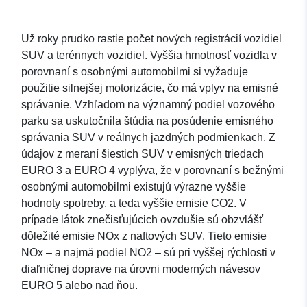
Už roky prudko rastie počet nových registrácií vozidiel
SUV a terénnych vozidiel. Vyššia hmotnosť vozidla v
porovnaní s osobnými automobilmi si vyžaduje
použitie silnejšej motorizácie, čo má vplyv na emisné
správanie. Vzhľadom na významný podiel vozového
parku sa uskutočnila štúdia na posúdenie emisného
správania SUV v reálnych jazdných podmienkach. Z
údajov z meraní šiestich SUV v emisných triedach
EURO 3 a EURO 4 vyplýva, že v porovnaní s bežnými
osobnými automobilmi existujú výrazne vyššie
hodnoty spotreby, a teda vyššie emisie CO2. V
prípade látok znečisťujúcich ovzdušie sú obzvlášť
dôležité emisie NOx z naftových SUV. Tieto emisie
NOx – a najmä podiel NO2 – sú pri vyššej rýchlosti v
diaľničnej doprave na úrovni moderných návesov
EURO 5 alebo nad ňou.