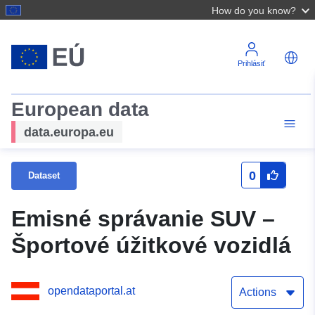
How do you know?
Prihlásiť
European data
data.europa.eu
0
Dataset
Emisné správanie SUV –
Športové úžitkové vozidlá
opendataportal.at
Actions