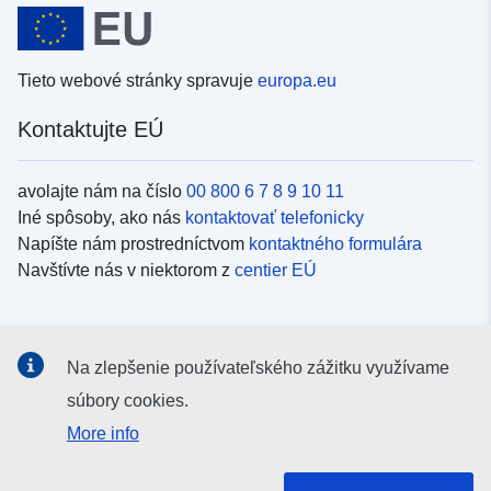
Tieto webové stránky spravuje
europa.eu
Kontaktujte EÚ
avolajte nám na číslo
00 800 6 7 8 9 10 11
Iné spôsoby, ako nás
kontaktovať telefonicky
Napíšte nám prostredníctvom
kontaktného formulára
Navštívte nás v niektorom z
centier EÚ
Sociálne médiá
Na zlepšenie používateľského zážitku využívame
Kanály EÚ na
sociálnych médiách
súbory cookies.
More info
Inštitúcie a orgány EÚ