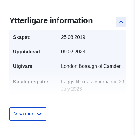
Ytterligare information
keyboard_arrow_up
Skapat:
25.03.2019
Uppdaterad:
09.02.2023
Utgivare:
London Borough of Camden
Katalogregister:
Läggs till i data.europa.eu:
29
July 2026
Uppdaterad på data.europa.eu:
30 July 2026
Visa mer
uriRef:
http://data.europa.eu/88u/dataset
profile-2017-18