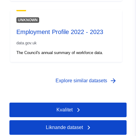
UNKNOWN
Employment Profile 2022 - 2023
data.gov.uk
The Council's annual summary of workforce data.
arrow_forward
Explore similar datasets
Kvalitet
Liknande dataset