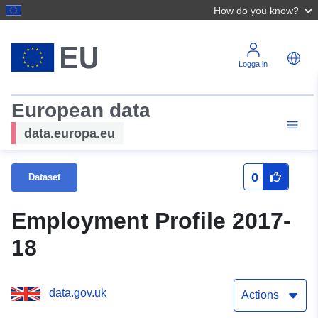
How do you know?
Logga in
European data
data.europa.eu
0
Dataset
Employment Profile 2017-
18
data.gov.uk
Actions