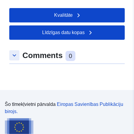
Kvalitāte
Līdzīgas datu kopas
Comments
keyboard_arrow_down
0
Šo tīmekļvietni pārvalda
Eiropas Savienības Publikāciju
birojs.