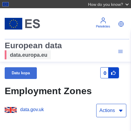
How do you know?
Pieteikties
European data
data.europa.eu
0
Datu kopa
Employment Zones
data.gov.uk
Actions