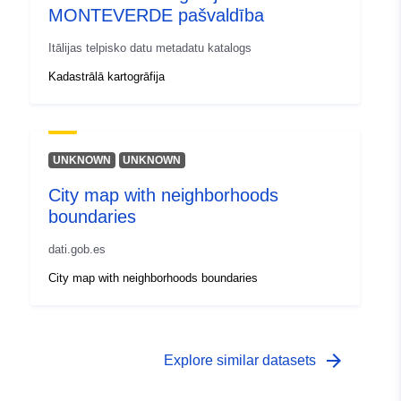
MONTEVERDE pašvaldība
Itālijas telpisko datu metadatu katalogs
Kadastrālā kartogrāfija
UNKNOWN
UNKNOWN
City map with neighborhoods
boundaries
dati.gob.es
City map with neighborhoods boundaries
arrow_forward
Explore similar datasets