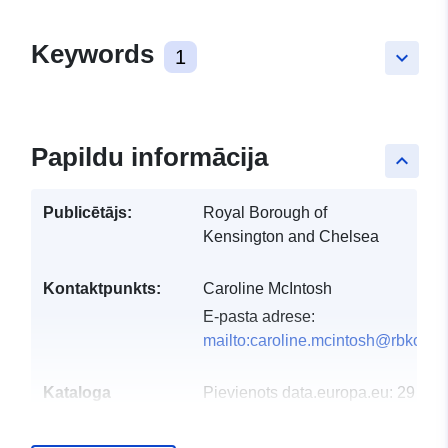
Keywords
1
keyboard_arrow_down
Papildu informācija
keyboard_arrow_up
Publicētājs:
Royal Borough of
Kensington and Chelsea
Kontaktpunkts:
Caroline McIntosh
E-pasta adrese:
mailto:caroline.mcintosh@rbkc.go
Kataloga
Pievienots data.europa.eu:
29 Jul
ieraksts:
Jaunākā informācija par Data.euro
30 July 2026