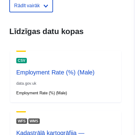
Rādīt vairāk
uriRef:
http://data.europa.eu/88u/dataset
zones1
Līdzīgas datu kopas
CSV
Employment Rate (%) (Male)
data.gov.uk
Employment Rate (%) (Male)
WFS
WMS
Kadastrālā kartogrāfija —