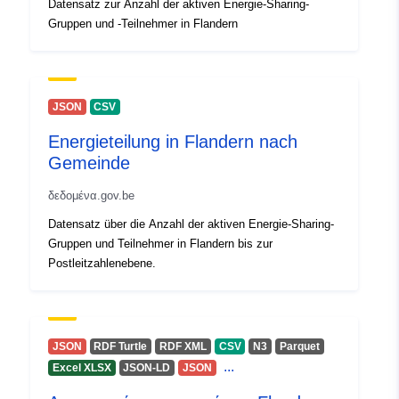
Datensatz zur Anzahl der aktiven Energie-Sharing-
in-vlaanderen
Gruppen und -Teilnehmer in Flandern
Δικαιώματα
public
πρόσβασης:
JSON
CSV
Energieteilung in Flandern nach
Gemeinde
δεδομένα.gov.be
Datensatz über die Anzahl der aktiven Energie-Sharing-
Gruppen und Teilnehmer in Flandern bis zur
Postleitzahlenebene.
JSON
RDF Turtle
RDF XML
CSV
N3
Parquet
...
Excel XLSX
JSON-LD
JSON