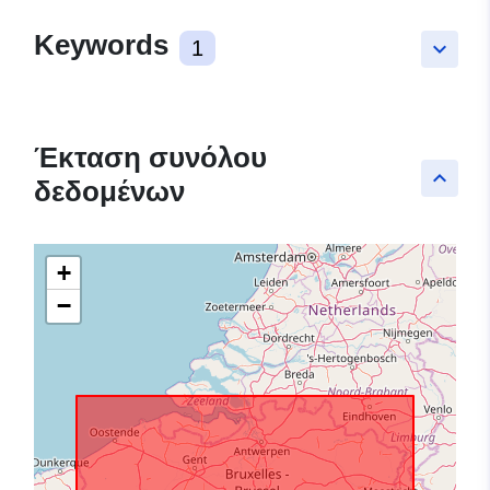
Keywords
1
keyboard_arrow_down
Έκταση συνόλου
keyboard_arrow_up
δεδομένων
+
−