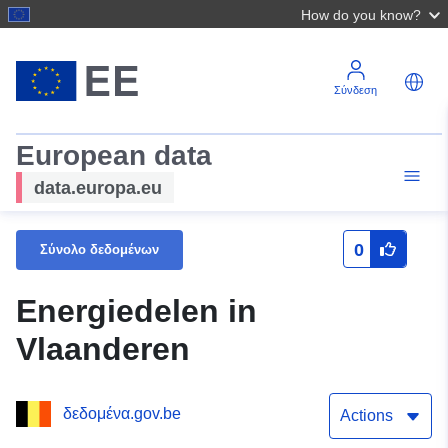
How do you know?
Σύνδεση
European data
data.europa.eu
0
Σύνολο δεδομένων
Energiedelen in
Vlaanderen
δεδομένα.gov.be
Actions