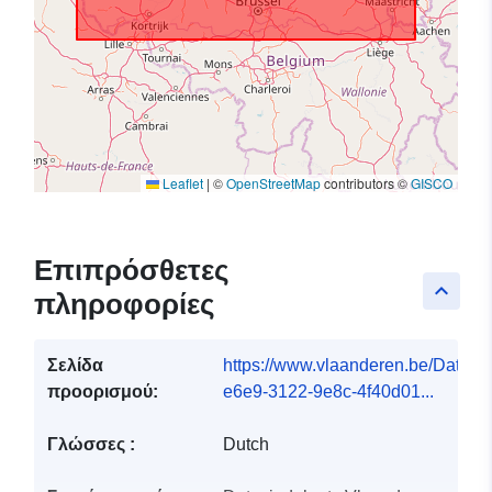
Leaflet
|
©
OpenStreetMap
contributors ©
GISCO
Επιπρόσθετες
keyboard_arrow_up
πληροφορίες
Σελίδα
https://www.vlaanderen.be/DataC
προορισμού:
e6e9-3122-9e8c-4f40d01...
Γλώσσες :
Dutch