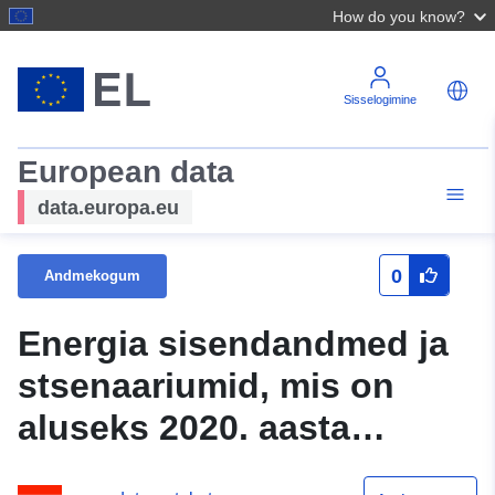
How do you know?
Sisselogimine
European data
data.europa.eu
0
Andmekogum
Energia sisendandmed ja
stsenaariumid, mis on
aluseks 2020. aasta
kliimastrateegiale ja 2011.