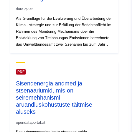
data.gv.at
Als Grundlage für die Evaluierung und Überarbeitung der
Klima - strategie und zur Erfüllung der Berichtspflicht im
Rahmen des Monitoring Mechanisms über die
Entwicklung von Treibhausgas Emissionen berechnete
das Umweltbundesamt zwei Szenarien bis zum Jahr
2030: Für das Szenario “with measures” wurden bereits
implementierte Maßnahmen berücksichtigt. Das
Szenario “with additional measures” beinhaltet
zusätzliche innerhalb der Energiestrategie Österreich
PDF
angeführte Maßnahmen. Da ein wesentlicher Teil der
Sisendenergia andmed ja
THG-Emissionen auf Art und Menge der eingesetzten
stsenaariumid, mis on
Energie zurückzuführen ist, sind zur Erstellung der
Emissionsszenarien energiewirtschaftliche
seiremehhanismi
Grundlagendaten notwendig. Diese wurden von einem
aruandluskohustuste täitmise
Konsortium aus Wirtschaftsforschungs - institut,
aluseks
Austrian Energy Agency, Energy Economics Group der
TU Wien und Institut für Verbrennungstechnik der TU
opendataportal.at
Graz modelliert. Ergänzend wurden Szenarien mit
Kasvuhoonegaaside heite stsenaariumide