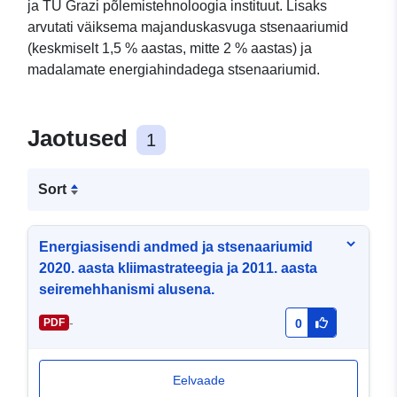
ja TU Grazi põlemistehnoloogia instituut. Lisaks
arvutati väiksema majanduskasvuga stsenaariumid
(keskmiselt 1,5 % aastas, mitte 2 % aastas) ja
madalamate energiahindadega stsenaariumid.
Jaotused
1
Sort
Energiasisendi andmed ja stsenaariumid
2020. aasta kliimastrateegia ja 2011. aasta
seiremehhanismi alusena.
-
PDF
0
Eelvaade