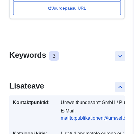
Juurdepääsu URL
Keywords
3
keyboard_arrow_down
Lisateave
keyboard_arrow_up
Kontaktpunktid:
Umweltbundesamt GmbH / Publika
E-Mail:
mailto:publikationen@umweltbund
Kataloogi kirje:
Lisatud andmetele.europa.eu:
30 