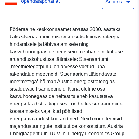
opendataportal.at
aasta seiremehhanismile
Actions
Föderaalne keskkonnaamet arvutas 2030. aastaks
kaks stsenaariumi, mis on aluseks kliimastrateegia
hindamisele ja läbivaatamisele ning
kasvuhoonegaaside heite seiremehhanismi kohase
aruandluskohustuse täitmisele: Stsenaariumi
„meetmetega“puhul on arvesse võetud juba
rakendatud meetmeid. Stsenaarium „täiendavate
meetmetega“ hõlmab Austria energiastrateegias
sisalduvaid lisameetmeid. Kuna oluline osa
kasvuhoonegaaside heitest tuleneb kasutatava
energia laadist ja kogusest, on heitestsenaariumide
koostamiseks vajalikud põhilised
energiamajanduslikud andmed. Neid modelleerisid
majandusuuringute instituutide konsortsium, Austria
Energiaagentuur, TU Viini Energy Economics Group