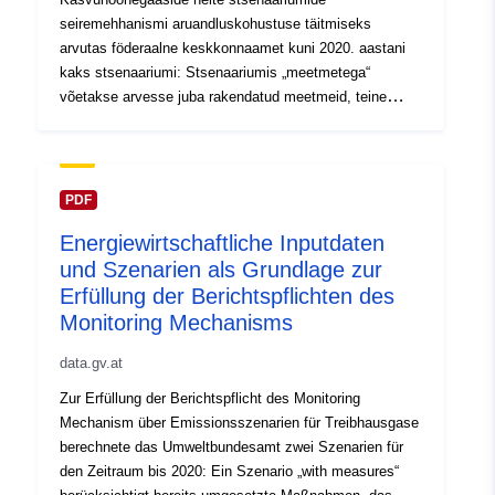
niedrigerem Wirtschaftswachstum (durchschnittlich 1,5
seiremehhanismi aruandluskohustuse täitmiseks
% p. a. statt 2 % p. a.) und niedrigeren Energiepreisen
arvutas föderaalne keskkonnaamet kuni 2020. aastani
berechnet.
kaks stsenaariumi: Stsenaariumis „meetmetega“
võetakse arvesse juba rakendatud meetmeid, teine
stsenaarium „lisameetmetega“ hõlmab kavandatud
meetmeid, mis eeldatavasti rakendatakse ja mis
jõustuvad 2020. aastaks. Kuna märkimisväärne osa
kasvuhoonegaaside heitkogustest on otseselt seotud
PDF
kasutatava energia laadi ja kogusega, on
Energiewirtschaftliche Inputdaten
heitestsenaariumide koostamiseks vaja
und Szenarien als Grundlage zur
energiamajanduslikke andmeid. Need koostati koostöös
majandusuuringute instituudiga (WIFO), Viini
Erfüllung der Berichtspflichten des
Tehnikaülikooli energiaökonoomika töörühmaga ja
Monitoring Mechanisms
Austria Energiaagentuuriga ning need võeti kokku
data.gv.at
aruandes „Energy Economic Input Data and Scenarios“.
Zur Erfüllung der Berichtspflicht des Monitoring
Mechanism über Emissionsszenarien für Treibhausgase
berechnete das Umweltbundesamt zwei Szenarien für
den Zeitraum bis 2020: Ein Szenario „with measures“