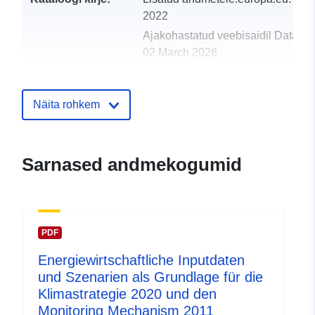
2022
Ajakohastatud veebisaidil Data.eu
02 March 2026
uriRef:
http://data.europa.eu/88u/dataset
Näita rohkem
Sarnased andmekogumid
PDF
Energiewirtschaftliche Inputdaten
und Szenarien als Grundlage für die
Klimastrategie 2020 und den
Monitoring Mechanism 2011