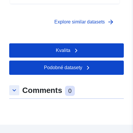
arrow_forward
Explore similar datasets
Kvalita
Podobné datasety
Comments
keyboard_arrow_down
0