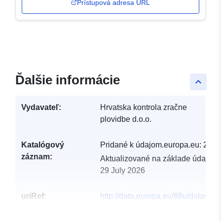
Prístupová adresa URL
Ďalšie informácie
keyboard_arrow_up
Vydavateľ:
Hrvatska kontrola zračne
plovidbe d.o.o.
Katalógový
Pridané k údajom.europa.eu:
28 J
záznam:
Aktualizované na základe údajov.
29 July 2026
uriRef:
http://data.europa.eu/88u/dataset/
chart-icao-fir-zagreb-upper-airspa