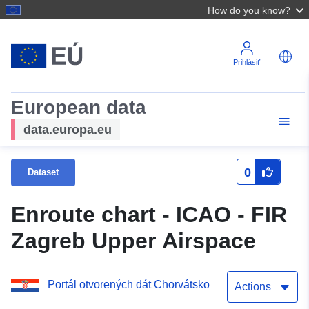
How do you know?
Prihlásiť
European data
data.europa.eu
0
Dataset
Enroute chart - ICAO - FIR
Zagreb Upper Airspace
Portál otvorených dát Chorvátsko
Actions