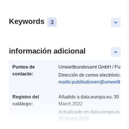
Keywords
3
keyboard_arrow_down
información adicional
keyboard_arrow_up
Puntos de
Umweltbundesamt GmbH / Publika
contacto:
Dirección de correo electrónico:
mailto:publikationen@umweltbund
Registro del
Añadido a data.europa.eu:
30
catálogo:
March 2022
Actualizado en data.europa.eu:
02 March 2026