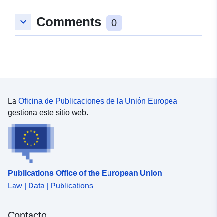
49 Aufnahmeflächen erfolgreich eingesetzt.
Comments
keyboard_arrow_down
0
La
Oficina de Publicaciones de la Unión Europea
gestiona este sitio web.
Publications Office of the European Union
Law | Data | Publications
Contacto