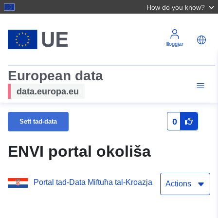
How do you know?
Illoggjar
European data
data.europa.eu
0
Sett tad-data
ENVI portal okoliša
Portal tad-Data Miftuħa tal-Kroazja
Actions