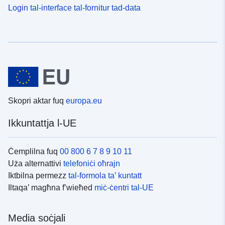
Login tal-interface tal-fornitur tad-data
Skopri aktar fuq
europa.eu
Ikkuntattja l-UE
Ċemplilna fuq
00 800 6 7 8 9 10 11
Uża alternattivi
telefoniċi oħrajn
Iktbilna permezz
tal-formola ta’ kuntatt
Iltaqa’ magħna f’wieħed
miċ-ċentri tal-UE
Media soċjali