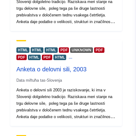
Sloveniji dolgoletno tradicijo. Raziskava meri stanje na
trgu delovne sile, poleg tega pa še druge lastnosti
prebivalstva v določenem tednu vsakega četrtletja.
Anketa daje podatke o velikosti, strukturi in značilnostih
aktivnega in neaktivnega prebivalstva Republike
Slovenije. V vsakem četrtletju sodeluje skoraj 20.000
anketirancev. Raziskovalcem je na voljo
neanonimizirana verzija ADS mikropodatkov, do katere
HTML
HTML
HTML
PDF
UNKNOWN
PDF
lahko dostopajo v varni sobi ali preko oddaljenega
...
PDF
HTML
PDF
HTML
dostopa. Raziskovanje poteka v sklopu Eurostatove
Anketa o delovni sili, 2003
Labour Force Survey. Raziskovalcem so preko
Eurostata dostopne tudi podatkovne datoteke drugih
Data miftuħa tas-Slovenja
sodelujočih držav, ki omogočajo medčasovno in
mednarodno primerjavo.
Anketa o delovni sili 2003 je raziskovanje, ki ima v
Sloveniji dolgoletno tradicijo. Raziskava meri stanje na
trgu delovne sile, poleg tega pa še druge lastnosti
prebivalstva v določenem tednu vsakega četrtletja.
Anketa daje podatke o velikosti, strukturi in značilnostih
aktivnega in neaktivnega prebivalstva Republike
Slovenije. V vsakem četrtletju sodeluje okoli 20.000