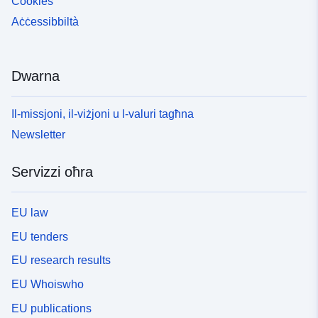
Cookies
Aċċessibbiltà
Dwarna
Il-missjoni, il-viżjoni u l-valuri tagħna
Newsletter
Servizzi oħra
EU law
EU tenders
EU research results
EU Whoiswho
EU publications