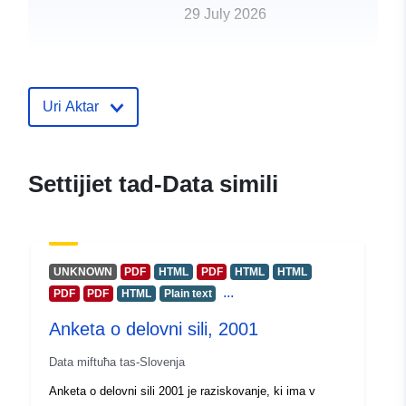
29 July 2026
uriRef:
http://data.europa.eu/88u/dataset/e
portal-okoli-a
Uri Aktar
Settijiet tad-Data simili
UNKNOWN
PDF
HTML
PDF
HTML
HTML
...
PDF
PDF
HTML
Plain text
Anketa o delovni sili, 2001
Data miftuħa tas-Slovenja
Anketa o delovni sili 2001 je raziskovanje, ki ima v