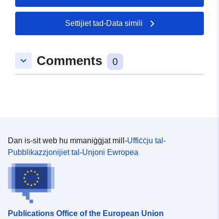
Settijiet tad-Data simili
Comments
keyboard_arrow_down
0
Dan is-sit web hu mmaniġġjat mill-
Uffiċċju tal-
Pubblikazzjonijiet tal-Unjoni Ewropea
Publications Office of the European Union