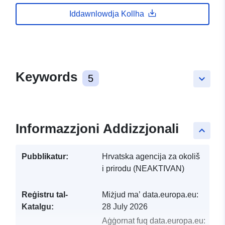
Iddawnlowdja Kollha
Keywords
5
keyboard_arrow_down
Informazzjoni Addizzjonali
keyboard_arrow_up
Pubblikatur:
Hrvatska agencija za okoliš
i prirodu (NEAKTIVAN)
Reġistru tal-
Miżjud ma’ data.europa.eu:
Katalgu:
28 July 2026
Aġġornat fuq data.europa.eu: