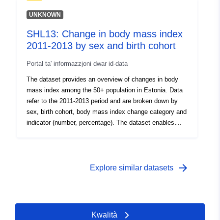
anketirancev. Raziskovalcem je na voljo
neanonimizirana verzija ADS mikropodatkov, do katere
UNKNOWN
lahko dostopajo v varni sobi ali preko oddaljenega
SHL13: Change in body mass index
dostopa. Raziskovanje poteka v sklopu Eurostatove
2011-2013 by sex and birth cohort
Labour Force Survey. Raziskovalcem so preko
Eurostata dostopne tudi podatkovne datoteke drugih
Portal ta' informazzjoni dwar id-data
sodelujočih držav, ki omogočajo medčasovno in
mednarodno primerjavo.
The dataset provides an overview of changes in body
mass index among the 50+ population in Estonia. Data
refer to the 2011-2013 period and are broken down by
sex, birth cohort, body mass index change category and
indicator (number, percentage). The dataset enables
comparisons of body mass index change categories by
sex and birth cohort and assessment of the distribution
of changes over the period. The purpose is to support
monitoring of weight-related change from a life-course
arrow_forward
Explore similar datasets
perspective and inform prevention and service planning.
Source: Survey of Health, Ageing and Retirement in
Europe (SHARE); Tallinn University
Kwalità