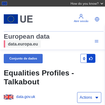
How do you know?
Abrir sessão
European data
data.europa.eu
0
Conjunto de dados
Equalities Profiles -
Talkabout
data.gov.uk
Actions