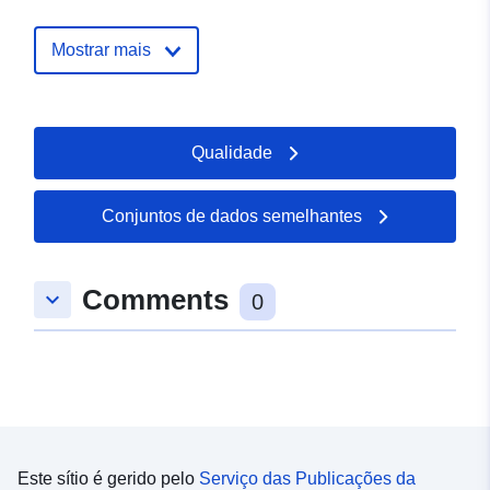
Mostrar mais
Qualidade
Conjuntos de dados semelhantes
Comments
keyboard_arrow_down
0
Este sítio é gerido pelo
Serviço das Publicações da