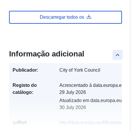
Descarregar todos os
Informação adicional
keyboard_arrow_up
Publicador:
City of York Council
Registo do
Acrescentado à data.europa.eu:
catálogo:
29 July 2026
Atualizado em data.europa.eu:
30 July 2026
uriRef:
http://data.europa.eu/88u/dataset/e
profiles