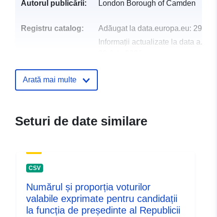
Autorul publicării:
London Borough of Camden
Registru catalog:
Adăugat la data.europa.eu:
29 Jul
Informații actualizate la data a.eur
30 July 2026
uriRef:
http://data.europa.eu/88u/dataset/e
Arată mai multe
profiles-for-camden-and-wards-20
census
Seturi de date similare
CSV
Numărul și proporția voturilor
valabile exprimate pentru candidații
la funcția de președinte al Republicii