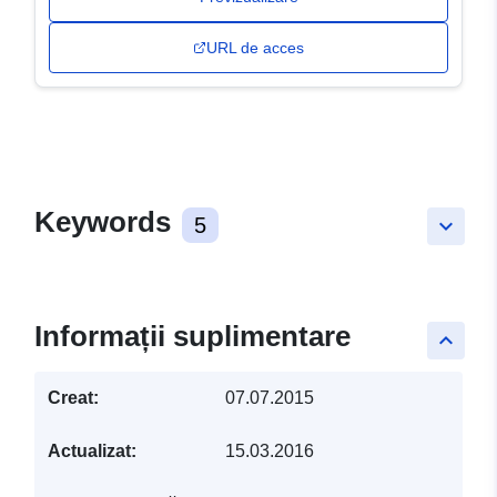
URL de acces
Keywords
5
keyboard_arrow_down
Informații suplimentare
keyboard_arrow_up
Creat:
07.07.2015
Actualizat:
15.03.2016