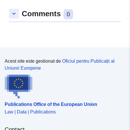
Comments
keyboard_arrow_down
0
Acest site este gestionat de
Oficiul pentru Publicații al
Uniunii Europene
Publications Office of the European Union
Law | Data | Publications
Contact