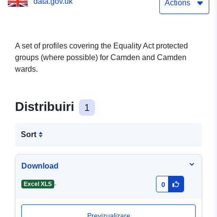
data.gov.uk
Actions
A set of profiles covering the Equality Act protected
groups (where possible) for Camden and Camden
wards.
Distribuiri
1
Sort
Download
-
Excel XLS
0
Previzualizare