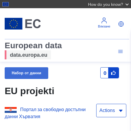
How do you know?
Влизане
European data
data.europa.eu
0
Набор от данни
EU projekti
Портал за свободно достъпни
Actions
данни Хърватия