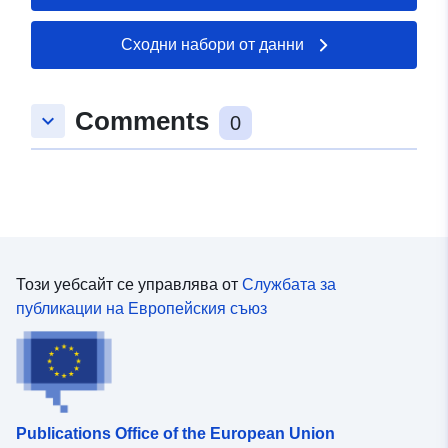
Сходни набори от данни
Comments
keyboard_arrow_down
0
Този уебсайт се управлява от
Службата за
публикации на Европейския съюз
Publications Office of the European Union