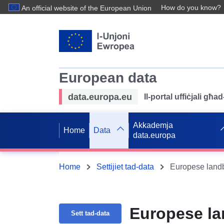
How do you know?
An official website of the European Union
European data
data.europa.eu
Il-portal uffiċjali għ
Akkademja
Home
Data
data.europa
Home
Settijiet tad-data
Europese land
Europese l
Sett tad-data