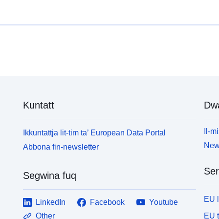
Kuntatt
Dw
Il-mi
Ikkuntattja lit-tim ta’ European Data Portal
News
Abbona fin-newsletter
Ser
Segwina fuq
EU 
LinkedIn
Facebook
Youtube
EU 
Other