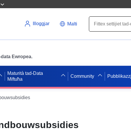
Illoggjar
Malti
ad-data Ewropea.
Maturità tad-Data
Community
Pubblikazzj
Miftuħa
bouwsubsidies
andbouwsubsidies