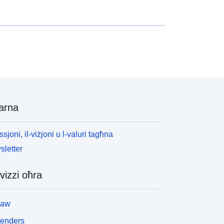
arna
ssjoni, il-viżjoni u l-valuri tagħna
letter
vizzi oħra
law
tenders