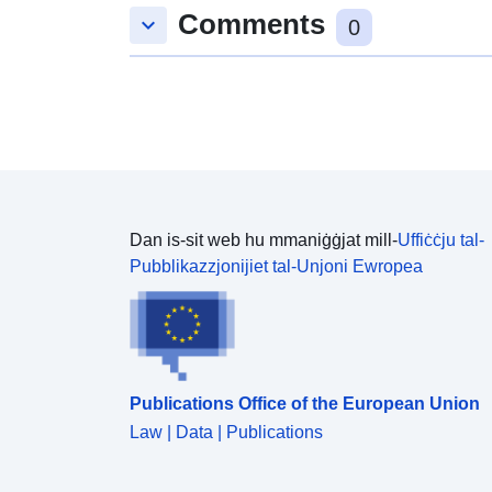
Comments
keyboard_arrow_down
0
Dan is-sit web hu mmaniġġjat mill-
Uffiċċju tal-
Pubblikazzjonijiet tal-Unjoni Ewropea
Publications Office of the European Union
Law | Data | Publications