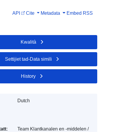
API
Cite
Metadata
Embed
RSS
Kwalità
Settijiet tad-Data simili
History
Dutch
att:
Team Klantkanalen en -middelen /