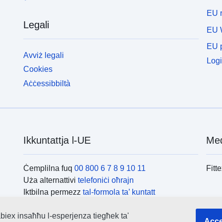
EU r
Legali
EU 
EU p
Avviż legali
Logi
Cookies
Aċċessibbiltà
Ikkuntattja l-UE
Med
Ċemplilna fuq
00 800 6 7 8 9 10 11
Fitt
Uża alternattivi
telefoniċi oħrajn
Iktbilna permezz
tal-formola ta’ kuntatt
Iltaqa’ magħna f’wieħed
miċ-ċentri tal-UE
L-is
biex insaħħu l-esperjenza tiegħek ta'
Acce