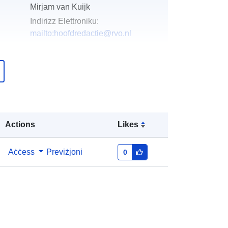
Mirjam van Kuijk
Indirizz Elettroniku:
mailto:hoofdredactie@rvo.nl
Miżjud ma’ data.europa.eu:
28 July
2026
Aġġornat fuq data.europa.eu:
29
July 2026
Actions
Likes
http://data.europa.eu/88u/dataset/eur
opese-landbouwsubsidies
Aċċess
Previżjoni
0