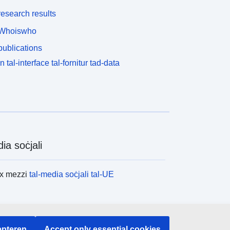
esearch results
Whoiswho
ublications
n tal-interface tal-fornitur tad-data
ia soċjali
ex mezzi
tal-media soċjali tal-UE
tituzzjonijiet u l-korpi tal-UE
pteren
Accept only essential cookies