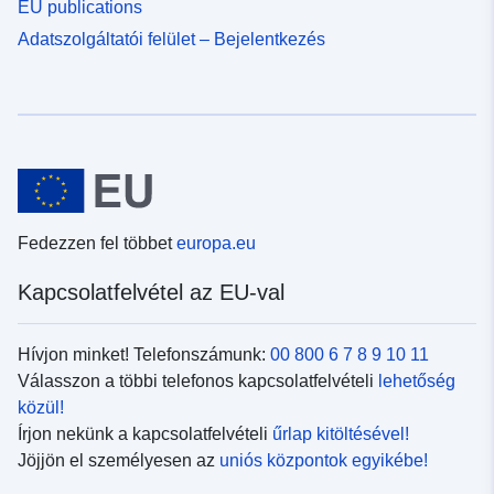
EU publications
Adatszolgáltatói felület – Bejelentkezés
Fedezzen fel többet
europa.eu
Kapcsolatfelvétel az EU-val
Hívjon minket! Telefonszámunk:
00 800 6 7 8 9 10 11
Válasszon a többi telefonos kapcsolatfelvételi
lehetőség
közül!
Írjon nekünk a kapcsolatfelvételi
űrlap kitöltésével!
Jöjjön el személyesen az
uniós központok egyikébe!