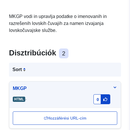
MKGP vodi in upravlja podatke o imenovanih in
razrešenih lovskih čuvajih za namen izvajanja
lovskočuvajske službe.
Disztribúciók
2
Sort
MKGP
-
HTML
0
Hozzáférési URL-cím