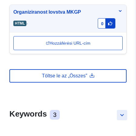
Organiziranost lovstva MKGP
-
HTML
0
Hozzáférési URL-cím
Töltse le az „Összes”
Keywords
3
keyboard_arrow_down