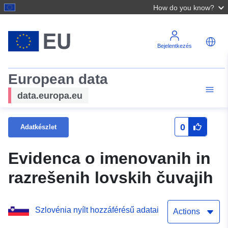
How do you know?
Bejelentkezés
European data
data.europa.eu
0
Adatkészlet
Evidenca o imenovanih in
razrešenih lovskih čuvajih
Szlovénia nyílt hozzáférésű adatai
Actions