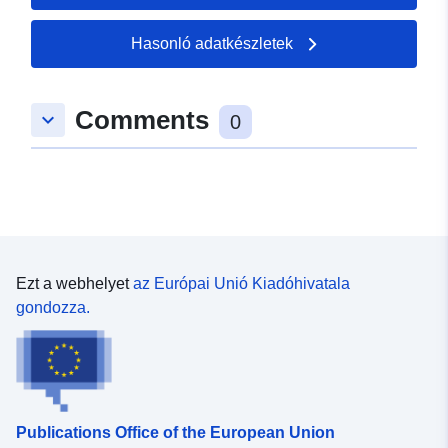
2026
Hasonló adatkészletek
uriRef:
http://data.europa.eu/88u/dataset/
o-imenovanih-in-razresenih-lovski
Comments
keyboard_arrow_down
0
Ezt a webhelyet
az Európai Unió Kiadóhivatala
gondozza.
Publications Office of the European Union