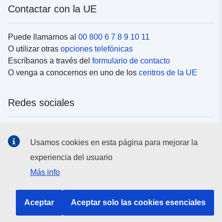
Contactar con la UE
Puede llamarnos al
00 800 6 7 8 9 10 11
O utilizar otras
opciones telefónicas
Escríbanos a través del
formulario de contacto
O venga a conocernos en uno de los
centros de la UE
Redes sociales
Buscar los canales de la UE en las
redes sociales
Usamos cookies en esta página para mejorar la
experiencia del usuario
Instituciones y organismos de la UE
Más info
Buscar todas las instituciones y órganos de la UE
Aceptar
Aceptar solo las cookies esenciales