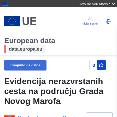
How do you know?
Iniciar sesión
European data
data.europa.eu
0
Conjunto de datos
Evidencija nerazvrstanih
cesta na području Grada
Novog Marofa