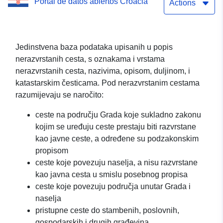
Portal de datos abiertos Croacia
Actions
Jedinstvena baza podataka upisanih u popis
nerazvrstanih cesta, s oznakama i vrstama
nerazvrstanih cesta, nazivima, opisom, duljinom, i
katastarskim česticama. Pod nerazvrstanim cestama
razumijevaju se naročito:
ceste na području Grada koje sukladno zakonu
kojim se uređuju ceste prestaju biti razvrstane
kao javne ceste, a određene su podzakonskim
propisom
ceste koje povezuju naselja, a nisu razvrstane
kao javna cesta u smislu posebnog propisa
ceste koje povezuju područja unutar Grada i
naselja
pristupne ceste do stambenih, poslovnih,
gospodarskih i drugih građevina