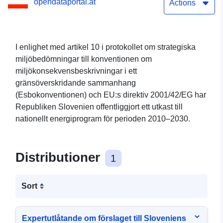
opendataportal.at
perioden 2010–2030
Actions
I enlighet med artikel 10 i protokollet om strategiska
miljöbedömningar till konventionen om
miljökonsekvensbeskrivningar i ett
gränsöverskridande sammanhang
(Esbokonventionen) och EU:s direktiv 2001/42/EG har
Republiken Slovenien offentliggjort ett utkast till
nationellt energiprogram för perioden 2010–2030.
Distributioner
1
Sort
Expertutlåtande om förslaget till Sloveniens