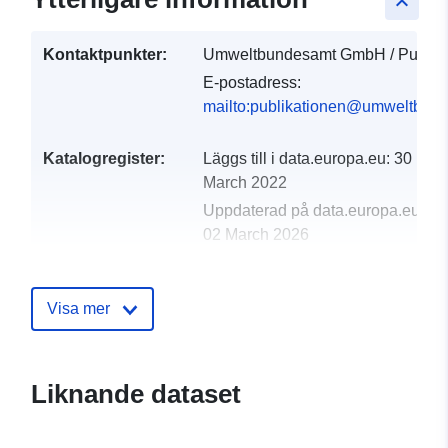
keyboard_arrow_up
Kontaktpunkter:
Umweltbundesamt GmbH / Publika
E-postadress:
mailto:publikationen@umweltbund
Katalogregister:
Läggs till i data.europa.eu:
30
March 2022
Uppdaterad på data.europa.eu:
02 March 2026
uriRef:
http://data.europa.eu/88u/datase
Visa mer
Liknande dataset