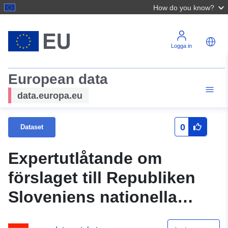
How do you know?
Logga in
European data
data.europa.eu
0
Dataset
Expertutlåtande om
förslaget till Republiken
Sloveniens nationella
energiprogram för