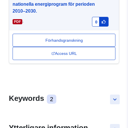
nationella energiprogram för perioden
2010–2030.
-
PDF
0
Förhandsgranskning
Access URL
Keywords
2
keyboard_arrow_down
Ytterligare information