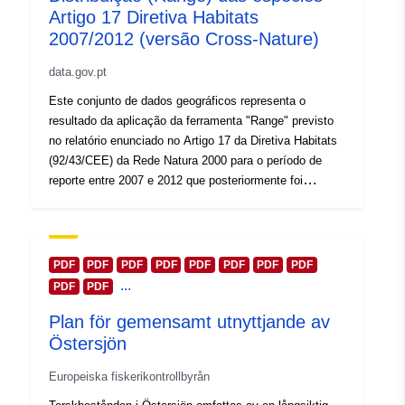
Artigo 17 Diretiva Habitats
2007/2012 (versão Cross-Nature)
data.gov.pt
Este conjunto de dados geográficos representa o
resultado da aplicação da ferramenta "Range" previsto
no relatório enunciado no Artigo 17 da Diretiva Habitats
(92/43/CEE) da Rede Natura 2000 para o período de
reporte entre 2007 e 2012 que posteriormente foi
harmonizado e preparado para ser disponibilizado no
projeto Cross-Nature em formato RDF
PDF
PDF
PDF
PDF
PDF
PDF
PDF
PDF
...
PDF
PDF
Plan för gemensamt utnyttjande av
Östersjön
Europeiska fiskerikontrollbyrån