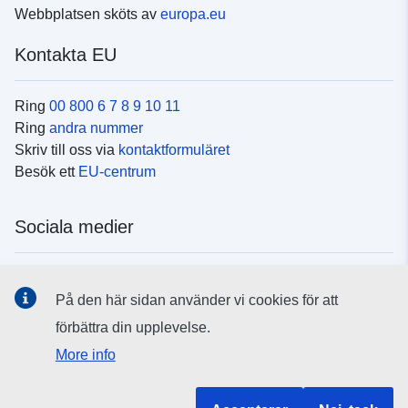
Webbplatsen sköts av
europa.eu
Kontakta EU
Ring
00 800 6 7 8 9 10 11
Ring
andra nummer
Skriv till oss via
kontaktformuläret
Besök ett
EU-centrum
Sociala medier
Hitta oss i
sociala medier
På den här sidan använder vi cookies för att
förbättra din upplevelse.
EU:s institutioner och organ
More info
Hitta alla EU-institutioner och EU-organ