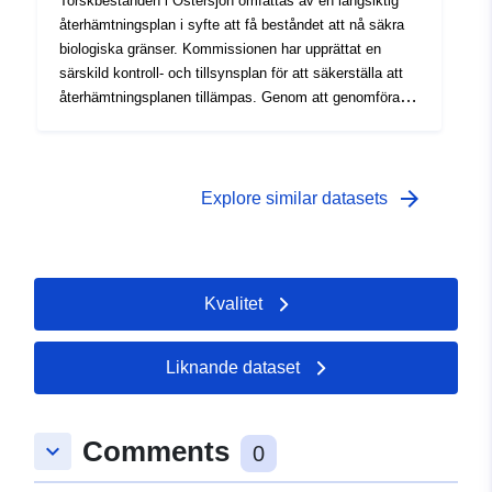
Torskbestånden i Östersjön omfattas av en långsiktig
återhämtningsplan i syfte att få beståndet att nå säkra
biologiska gränser. Kommissionen har upprättat en
särskild kontroll- och tillsynsplan för att säkerställa att
återhämtningsplanen tillämpas. Genom att genomföra
det särskilda kontroll- och inspektionsprogrammet har
EFCA antagit en plan för gemensamt utnyttjande.
arrow_forward
Explore similar datasets
Kvalitet
Liknande dataset
Comments
keyboard_arrow_down
0