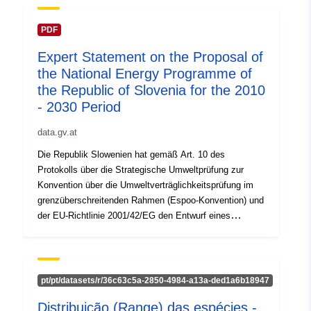
PDF
Expert Statement on the Proposal of
the National Energy Programme of
the Republic of Slovenia for the 2010
- 2030 Period
data.gv.at
Die Republik Slowenien hat gemäß Art. 10 des
Protokolls über die Strategische Umweltprüfung zur
Konvention über die Umweltverträglichkeitsprüfung im
grenzüberschreitenden Rahmen (Espoo-Konvention) und
der EU-Richtlinie 2001/42/EG den Entwurf eines
Nationalen Energieprogramms für den Zeitraum 2010 bis
2030 bekannt gemacht.
pt/pt/datasets/r/36c63c5a-2850-4984-a13a-ded1a6b18947
Distribuição (Range) das espécies -