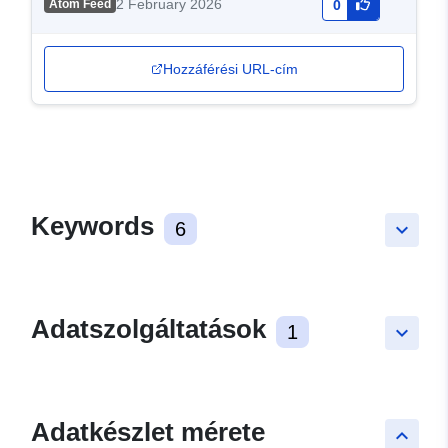
2 February 2026
Atom Feed
0
Hozzáférési URL-cím
Keywords
6
keyboard_arrow_down
Adatszolgáltatások
1
keyboard_arrow_down
Adatkészlet mérete
keyboard_arrow_up