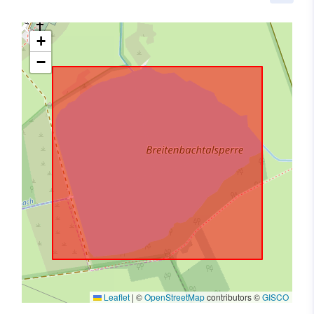
+
−
Leaflet
|
©
OpenStreetMap
contributors ©
GISCO