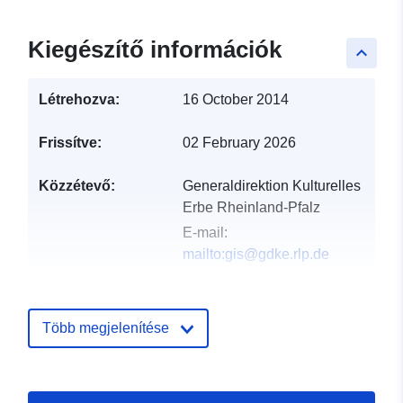
Kiegészítő információk
keyboard_arrow_up
Létrehozva:
16 October 2014
Frissítve:
02 February 2026
Közzétevő:
Generaldirektion Kulturelles
Erbe Rheinland-Pfalz
E-mail:
mailto:gis@gdke.rlp.de
Katalógus-
Hozzáadva a data.europa.eu-hoz:
nyilvántartás:
03 January 2026
Több megjelenítése
Frissítve: data.europa.eu:
28 April
2026