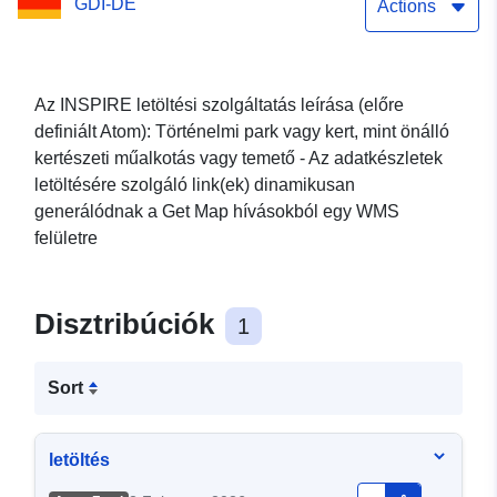
GDI-DE
adatkészlethez Műemléki
Actions
zónák Vízfelület
Az INSPIRE letöltési szolgáltatás leírása (előre
definiált Atom): Történelmi park vagy kert, mint önálló
kertészeti műalkotás vagy temető - Az adatkészletek
letöltésére szolgáló link(ek) dinamikusan
generálódnak a Get Map hívásokból egy WMS
felületre
Disztribúciók
1
Sort
letöltés