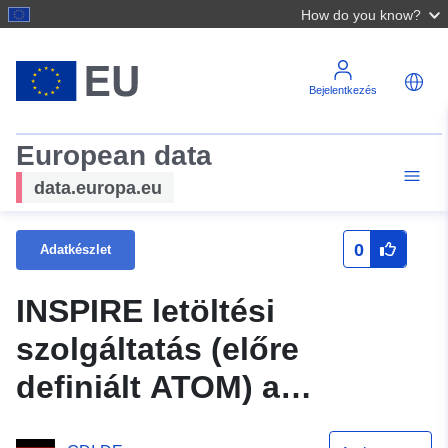
How do you know?
Bejelentkezés
European data
data.europa.eu
0
Adatkészlet
INSPIRE letöltési
szolgáltatás (előre
definiált ATOM) a
Westerwaldkreis