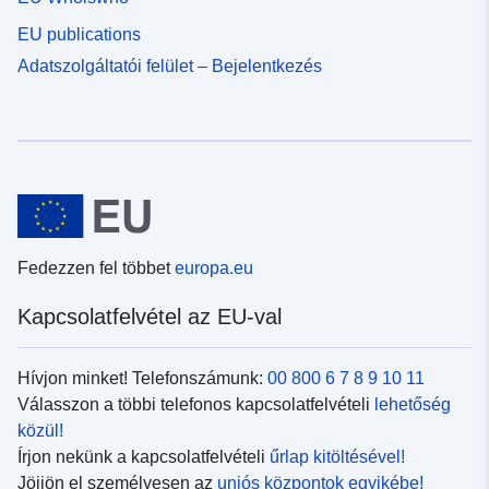
EU publications
Adatszolgáltatói felület – Bejelentkezés
Fedezzen fel többet
europa.eu
Kapcsolatfelvétel az EU-val
Hívjon minket! Telefonszámunk:
00 800 6 7 8 9 10 11
Válasszon a többi telefonos kapcsolatfelvételi
lehetőség
közül!
Írjon nekünk a kapcsolatfelvételi
űrlap kitöltésével!
Jöjjön el személyesen az
uniós központok egyikébe!