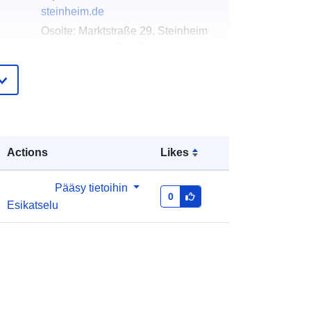
steinheim.de
Osoite:
Marktstraße 29, Steinheim
an der Murr, 71711, Deutschland
URL-osoite:
http://www.stadt-
steinheim.de
eloa
Lisätty dataan.europa.eu:
21
teri:
February 2026
Actions
Likes
Päivitetty data.europa.eu:
28 April
2026
Pääsy tietoihin
0
Esikatselu
Koordinaatit:
[ [ 9.2758794,
48.9645025 ], [ 9.2784826,
48.9645025 ], [ 9.2784826,
48.9636295 ], [ 9.2758794,
48.9636295 ], [ 9.2758794,
48.9645025 ] ]