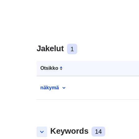
Jakelut
1
Otsikko
näkymä
Keywords
keyboard_arrow_down
14