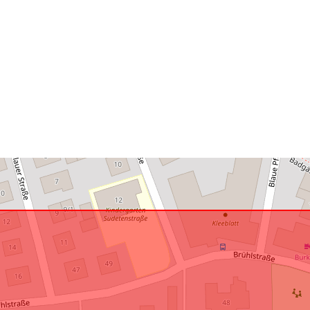
Spatiaalinen
resurssi:
Vastaa:
uriRef: