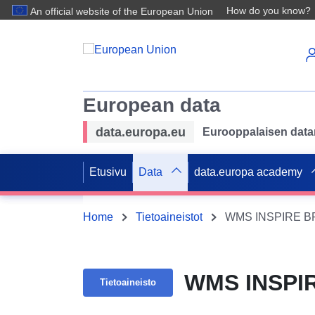
How do you know?
An official website of the European Union
European data
data.europa.eu
Eurooppalaisen datan 
Etusivu
Data
data.europa academy
Home
Tietoaineistot
WMS INSPIRE BPL
WMS INSPIR
Tietoaineisto