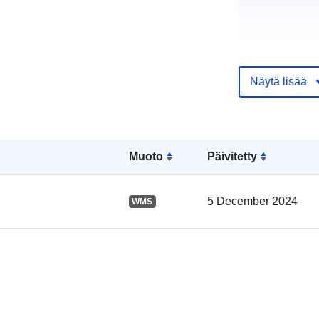
Näytä lisää
Luetteloluett
koskeva rekis
Muoto
Päivitetty
5 December 2024
WMS
Alueellinen: