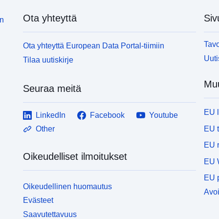
Ota yhteyttä
Siv
in
Tavo
Ota yhteyttä European Data Portal-tiimiin
Uuti
Tilaa uutiskirje
Muu
Seuraa meitä
EU 
LinkedIn
Facebook
Youtube
EU 
Other
EU r
Oikeudelliset ilmoitukset
EU 
EU p
Oikeudellinen huomautus
Avoi
Evästeet
Saavutettavuus