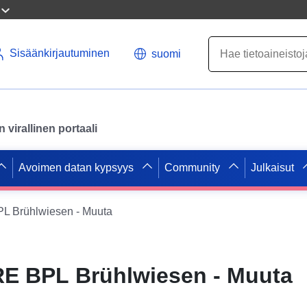
Sisäänkirjautuminen
suomi
virallinen portaali
Avoimen datan kypsyys
Community
Julkaisut
 Brühlwiesen - Muuta
E BPL Brühlwiesen - Muuta