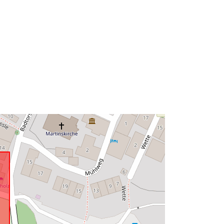
Tyyppi:
Polygon
Tietoaineistolinkki:
http://data.europa.eu/eli/reg/2009/97
6
http://data.europa.eu/88u/dataset/f0f
3e480-e035-486e-bbba-
b0d7578e3b69