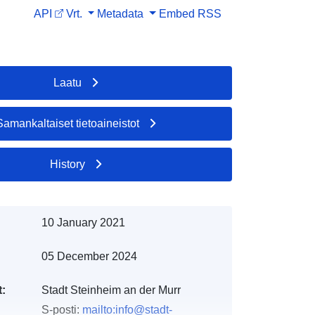
API
Vrt.
Metadata
Embed
RSS
Laatu
Samankaltaiset tietoaineistot
History
10 January 2021
05 December 2024
t:
Stadt Steinheim an der Murr
S-posti:
mailto:info@stadt-