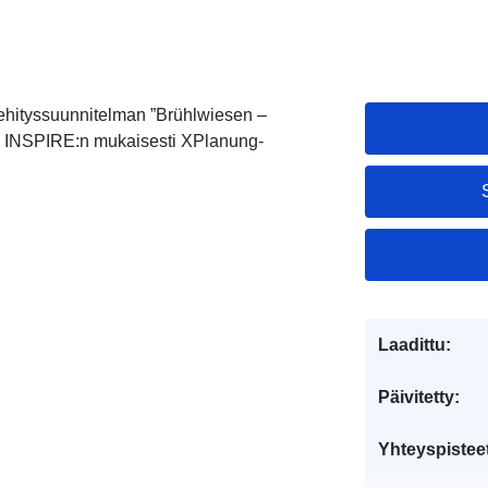
ehityssuunnitelman ”Brühlwiesen –
u INSPIRE:n mukaisesti XPlanung-
Laadittu:
Päivitetty:
Yhteyspistee