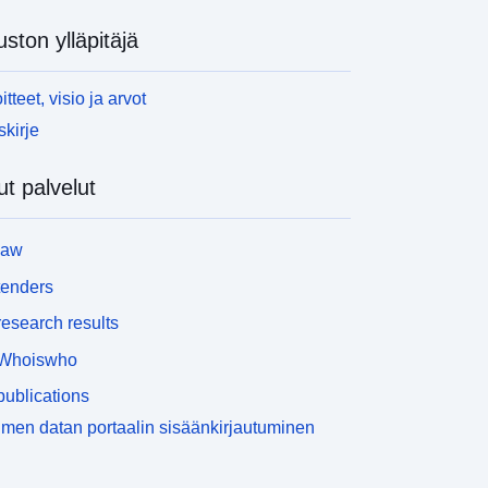
uston ylläpitäjä
itteet, visio ja arvot
skirje
t palvelut
law
tenders
esearch results
Whoiswho
ublications
men datan portaalin sisäänkirjautuminen