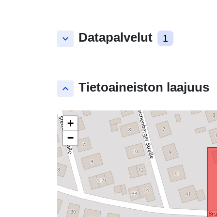
Datapalvelut
keyboard_arrow_down
1
Tietoaineiston laajuus
keyboard_arrow_up
+
−