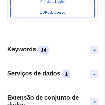
Pré-visualização
URL de acesso
Keywords
14
keyboard_arrow_down
Serviços de dados
1
keyboard_arrow_down
Extensão de conjunto de
keyboard_arrow_up
dados