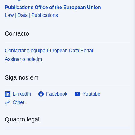
confomidade
http://data.europa.eu/eli/reg/2009/
Publications Office of the European Union
com:
Law | Data | Publications
uriRef:
http://data.europa.eu/88u/dataset/
e035-486e-bbba-b0d7578e3b69
Contacto
Contactar a equipa European Data Portal
Assinar o boletim
Siga-nos em
LinkedIn
Facebook
Youtube
Other
Quadro legal