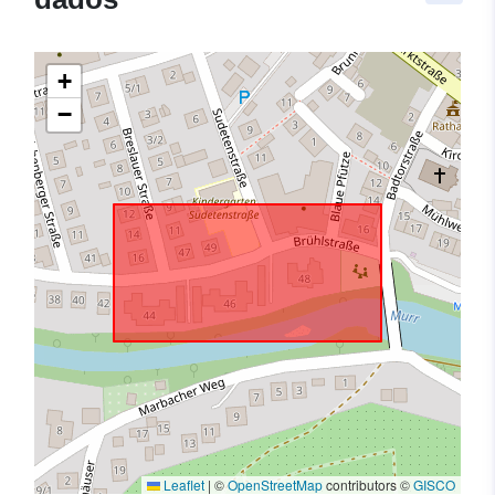
+
−
Leaflet
|
©
OpenStreetMap
contributors ©
GISCO