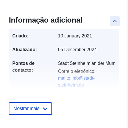
Informação adicional
keyboard_arrow_up
Criado:
10 January 2021
Atualizado:
05 December 2024
Pontos de
Stadt Steinheim an der Murr
contacto:
Correio eletrónico:
mailto:info@stadt-
steinheim.de
Endereço:
Marktstraße 29,
Steinheim an der Murr,
71711, Deutschland
Mostrar mais
URL:
http://www.stadt-
steinheim.de