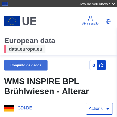
How do you know?
Abrir sessão
European data
data.europa.eu
0
Conjunto de dados
WMS INSPIRE BPL
Brühlwiesen - Alterar
GDI-DE
Actions