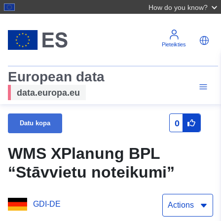
How do you know?
Pieteikties
European data
data.europa.eu
0
Datu kopa
WMS XPlanung BPL
“Stāvvietu noteikumi”
GDI-DE
Actions