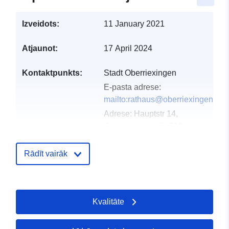
Izveidots:
11 January 2021
Atjaunot:
17 April 2024
Kontaktpunkts:
Stadt Oberriexingen
E-pasta adrese:
mailto:rathaus@oberriexingen.de
Adrese:
Hauptstr 14,
Oberriexingen, 71739,
Deutschland
URL:
Rādīt vairāk
http://www.oberriexingen.de
Kataloga
Pievienots data.europa.eu:
23 Feb
Kvalitāte
ieraksts:
2026
Jaunākā informācija par Data.euro