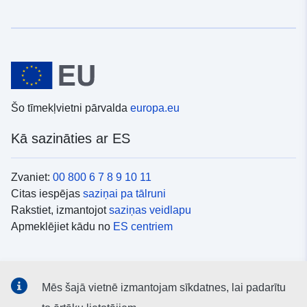
Šo tīmekļvietni pārvalda
europa.eu
Kā sazināties ar ES
Zvaniet:
00 800 6 7 8 9 10 11
Citas iespējas
saziņai pa tālruni
Rakstiet, izmantojot
saziņas veidlapu
Apmeklējiet kādu no
ES centriem
Sociālie mediji
Mēs šajā vietnē izmantojam sīkdatnes, lai padarītu
ES konti
sociālajos medijos