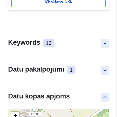
Piekļuves URL
Keywords
16
keyboard_arrow_down
Datu pakalpojumi
1
keyboard_arrow_down
Datu kopas apjoms
keyboard_arrow_up
+