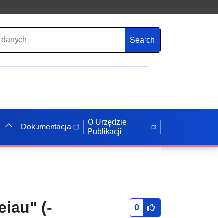
Search
O Urzędzie
Dokumentacja
Publikacji
iau" (-
0