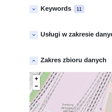
Keywords
keyboard_arrow_down
11
Usługi w zakresie dany
keyboard_arrow_down
Zakres zbioru danych
keyboard_arrow_up
+
−