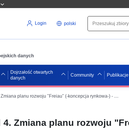
Login
polski
opejskich danych
Dojrzałość otwartych
Community
Publikacje
danych
B-Plan 4-032d 4. Zmiana planu rozwoju "Freiau" (-koncepcja rynkowa-) - WMS
 4. Zmiana planu rozwoju "Fre