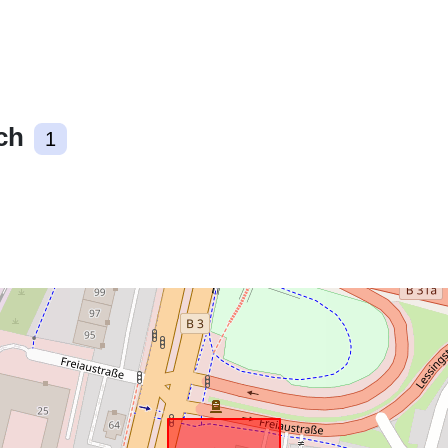
Zasoby
przestrzenne
uriRef:
ch
1