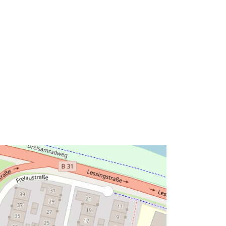
:
http://data.europa.eu/88u/dataset/f1d
5badb-3417-3b1c-877d-
de97b20bafcf