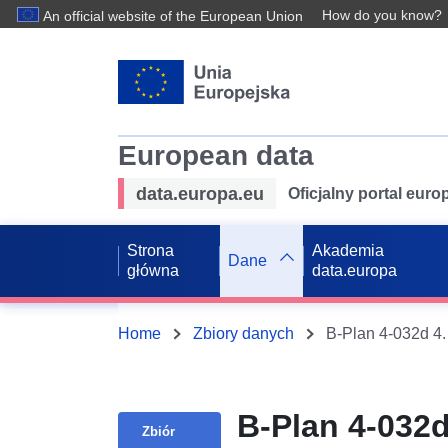
How do you know?
An official website of the European Union
European data
data.europa.eu
Oficjalny portal eur
Strona
Akademia
Dane
główna
data.europa
Home
Zbiory danych
B-Plan 4-032d
Zbiór