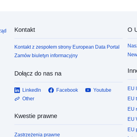
Kontakt
O U
ząd
Nasz
Kontakt z zespołem strony European Data Portal
News
Zamów biuletyn informacyjny
Inn
Dołącz do nas na
EU 
LinkedIn
Facebook
Youtube
EU 
Other
EU r
Kwestie prawne
EU 
EU p
Zastrzeżenia prawne