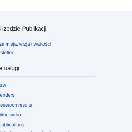
rzędzie Publikacji
a misja, wizja i wartości
letter
e usługi
law
tenders
esearch results
Whoiswho
ublications