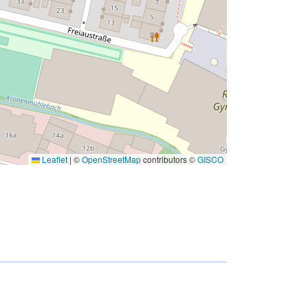
Leaflet
|
©
OpenStreetMap
contributors ©
GISCO