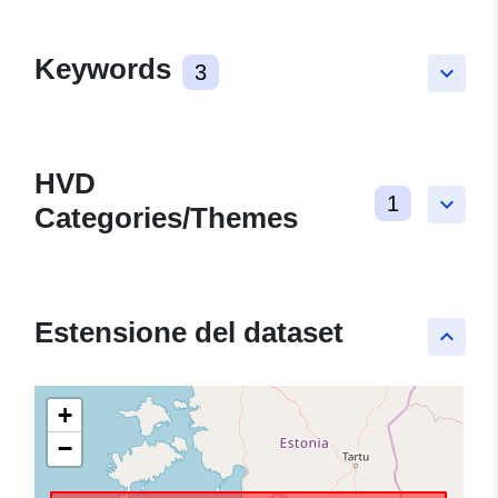
Keywords
3
keyboard_arrow_down
HVD
1
keyboard_arrow_down
Categories/Themes
Estensione del dataset
keyboard_arrow_up
+
−