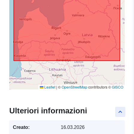
Leaflet
|
©
OpenStreetMap
contributors ©
GISCO
Ulteriori informazioni
keyboard_arrow_up
Creato:
16.03.2026