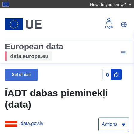
How do you know?
Login
European data
data.europa.eu
0
Set di dati
ĪADT dabas pieminekļi
(data)
data.gov.lv
Actions