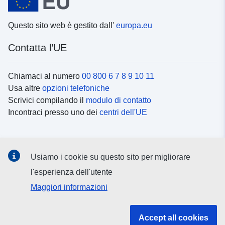
Questo sito web è gestito dall'
europa.eu
Contatta l’UE
Chiamaci al numero
00 800 6 7 8 9 10 11
Usa altre
opzioni telefoniche
Scrivici compilando il
modulo di contatto
Incontraci presso uno dei
centri dell'UE
Social media
Usiamo i cookie su questo sito per migliorare
Cerca i
canali social
l'esperienza dell'utente
Maggiori informazioni
Istituzioni e organi dell’UE
Accept all cookies