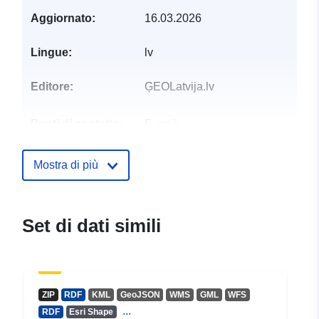
Aggiornato:
16.03.2026
Lingue:
lv
Editore:
ĢEOLatvija.lv
Punti di contatto:
E-mail:
mailto:ozols.palidziba@daba.gov.l
Mostra di più
Registro del
Aggiunta a data.europa.eu:
28
catalogo:
July 2026
Aggiornato su data.europa.eu:
Set di dati simili
29 July 2026
Spaziale:
Coordinate:
[ [ 28.5, 55.6 ], [
20.7, 55.6 ], [ 20.7, 58.1 ], [
ZIP
RDF
KML
GeoJSON
WMS
GML
WFS
28.5, 58.1 ], [ 28.5, 55.6 ] ]
...
RDF
Esri Shape