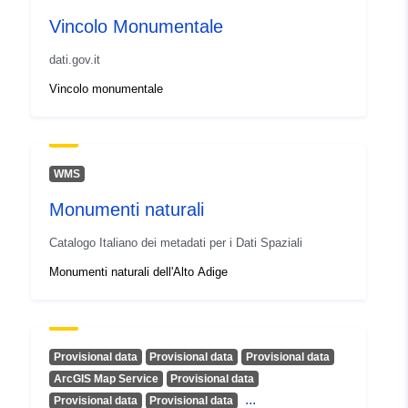
Tipo:
Polygon
Vincolo Monumentale
Identificatori:
f1fe1cb2-4eb7-492d-80a3-
dati.gov.it
ffb1aa5c6c72
Vincolo monumentale
uriRef:
http://data.europa.eu/88u/dataset/
4eb7-492d-80a3-ffb1aa5c6c72
WMS
Monumenti naturali
Catalogo Italiano dei metadati per i Dati Spaziali
Monumenti naturali dell'Alto Adige
Provisional data
Provisional data
Provisional data
ArcGIS Map Service
Provisional data
...
Provisional data
Provisional data