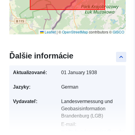
Leaflet
|
©
OpenStreetMap
contributors ©
GISCO
Ďalšie informácie
keyboard_arrow_up
Aktualizované:
01 January 1938
Jazyky:
German
Vydavateľ:
Landesvermessung und
Geobasisinformation
Brandenburg (LGB)
E-mail:
mailto:kundenservice@geobasis-