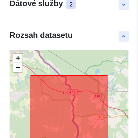
Dátové služby
2
keyboard_arrow_down
Rozsah datasetu
keyboard_arrow_up
+
−