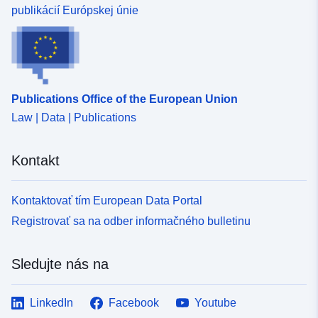
publikácií Európskej únie
de.org/id/de.bb.metadata/f222fda7
f327-442e-986b-302fba5943f2
uriRef:
http://data.europa.eu/88u/dataset/
f327-442e-986b-302fba5943f2
Publications Office of the European Union
Časová
unknown
Law | Data | Publications
pravidelnosť:
Kontakt
Kontaktovať tím European Data Portal
Registrovať sa na odber informačného bulletinu
Sledujte nás na
LinkedIn
Facebook
Youtube