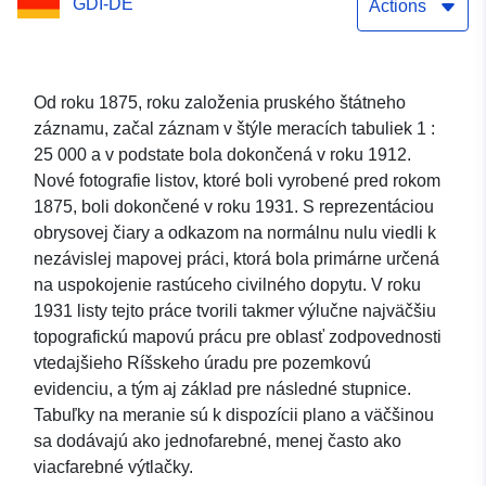
GDI-DE
Actions
Od roku 1875, roku založenia pruského štátneho
záznamu, začal záznam v štýle meracích tabuliek 1 :
25 000 a v podstate bola dokončená v roku 1912.
Nové fotografie listov, ktoré boli vyrobené pred rokom
1875, boli dokončené v roku 1931. S reprezentáciou
obrysovej čiary a odkazom na normálnu nulu viedli k
nezávislej mapovej práci, ktorá bola primárne určená
na uspokojenie rastúceho civilného dopytu. V roku
1931 listy tejto práce tvorili takmer výlučne najväčšiu
topografickú mapovú prácu pre oblasť zodpovednosti
vtedajšieho Ríšskeho úradu pre pozemkovú
evidenciu, a tým aj základ pre následné stupnice.
Tabuľky na meranie sú k dispozícii plano a väčšinou
sa dodávajú ako jednofarebné, menej často ako
viacfarebné výtlačky.