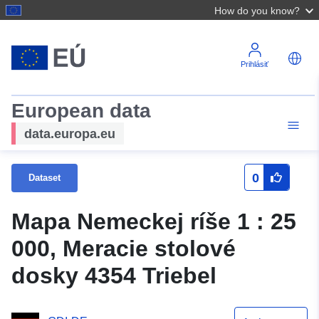
How do you know?
Prihlásiť
European data
data.europa.eu
0
Dataset
Mapa Nemeckej ríše 1 : 25
000, Meracie stolové
dosky 4354 Triebel