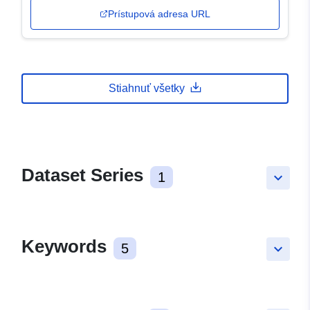
Prístupová adresa URL
Stiahnuť všetky
Dataset Series
1
keyboard_arrow_down
Keywords
5
keyboard_arrow_down