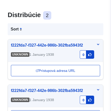
Distribúcie
2
Sort
f222fda7-f327-442e-986b-302fba5943f2
1 January 1938
UNKNOWN
0
Prístupová adresa URL
f222fda7-f327-442e-986b-302fba5943f2
1 January 1938
UNKNOWN
0