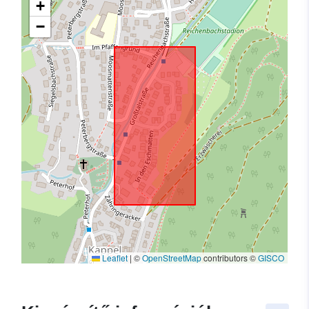
+
−
Leaflet
|
©
OpenStreetMap
contributors ©
GISCO