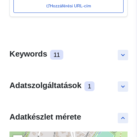
Hozzáférési URL-cím
Keywords
11
keyboard_arrow_down
Adatszolgáltatások
1
keyboard_arrow_down
Adatkészlet mérete
keyboard_arrow_up