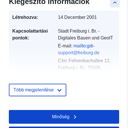
Kiegészítő információk
keyboard_arrow_up
Létrehozva:
14 December 2001
Kapcsolattartási
Stadt Freiburg i. Br. -
pontok:
Digitales Bauen und GeoIT
E-mail:
mailto:gdi-
support@freiburg.de
Cím:
Fehrenbachallee 12,
Freiburg i. Br., 79106,
Deutschland
URL:
http://www.freiburg.de/gdm
Több megjelenítése
Katalógus-
Hozzáadva a data.europa.eu-hoz:
nyilvántartás:
23 February 2026
Minőség
Frissítve: data.europa.eu:
25 April
2026