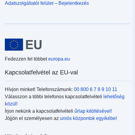
Adatszolgáltatói felület – Bejelentkezés
Fedezzen fel többet
europa.eu
Kapcsolatfelvétel az EU-val
Hívjon minket! Telefonszámunk:
00 800 6 7 8 9 10 11
Válasszon a többi telefonos kapcsolatfelvételi
lehetőség
közül!
Írjon nekünk a kapcsolatfelvételi
űrlap kitöltésével!
Jöjjön el személyesen az
uniós központok egyikébe!