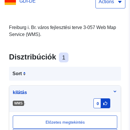
GDI-DE
Actions
Freiburg i. Br. város fejlesztési terve 3-057 Web Map
Service (WMS).
Disztribúciók
1
Sort
kilátás
-
WMS
0
Előzetes megtekintés