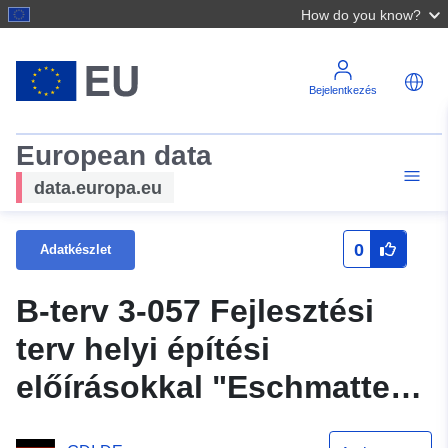
How do you know?
Bejelentkezés
European data
data.europa.eu
0
Adatkészlet
B-terv 3-057 Fejlesztési
terv helyi építési
előírásokkal "Eschmatten"
- WMS