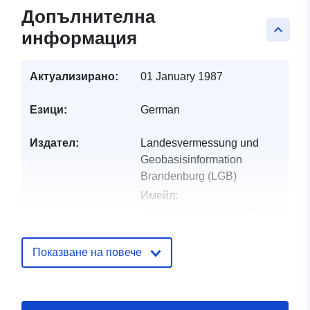
Допълнителна
keyboard_arrow_up
информация
Актуализирано:
01 January 1987
Езици:
German
Издател:
Landesvermessung und
Geobasisinformation
Brandenburg (LGB)
Имейл:
mailto:kundenservice@geobasis-
bb.de
Показване на повече
Каталожен
Добавено към data.europa.eu:
13
запис:
December 2025
Актуализирана на data.europa.eu