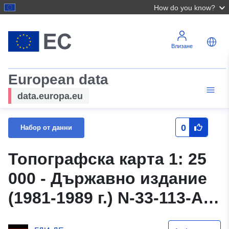
How do you know?
Влизане
European data
data.europa.eu
0
Набор от данни
Топографска карта 1: 25
000 - Държавно издание
(1981-1989 г.) N-33-113-A-c
Oderberg