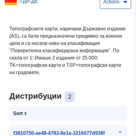
ГДИ-ДЕ
Actions
Топографските карти, наричани Държавно издание
(AS), са били предназначени предимно за военни
цели и са носели ниво на класификация
"Поверителна класифицирана информация". По
скала от 1: Имаше 2 издания от 25 000:
TK=топографски карти и TSP=топографски карти
на градовете.
Дистрибуции
2
Sort
f3810750-ae48-4783-8e1e-3216077d938f