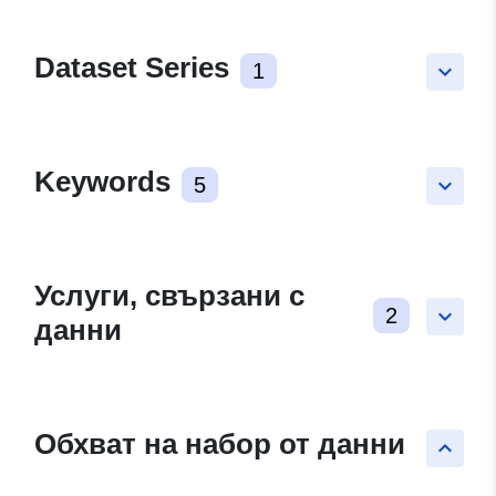
Dataset Series
1
keyboard_arrow_down
Keywords
5
keyboard_arrow_down
Услуги, свързани с
2
keyboard_arrow_down
данни
Обхват на набор от данни
keyboard_arrow_up