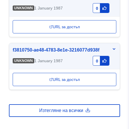
1 January 1987
UNKNOWN
0
URL за достъп
f3810750-ae48-4783-8e1e-3216077d938f
1 January 1987
UNKNOWN
0
URL за достъп
Изтегляне на всички