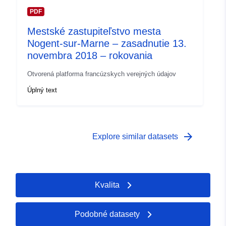
PDF
Mestské zastupiteľstvo mesta
Nogent-sur-Marne – zasadnutie 13.
novembra 2018 – rokovania
Otvorená platforma francúzskych verejných údajov
Úplný text
arrow_forward
Explore similar datasets
Kvalita
Podobné datasety