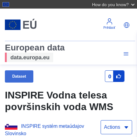
How do you know?
Prihlásiť
European data
data.europa.eu
0
Dataset
INSPIRE Vodna telesa
površinskih voda WMS
INSPIRE systém metaúdajov
Actions
Slovinsko