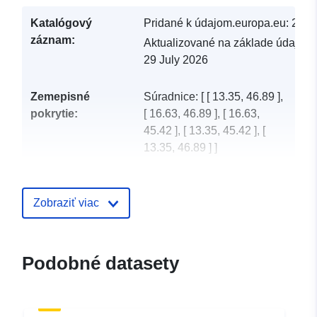
Katalógový
Pridané k údajom.europa.eu:
28 J
záznam:
Aktualizované na základe údajov.
29 July 2026
Zemepisné
Súradnice:
[ [ 13.35, 46.89 ],
pokrytie:
[ 16.63, 46.89 ], [ 16.63,
45.42 ], [ 13.35, 45.42 ], [
13.35, 46.89 ] ]
Typ:
Polygon
Zobraziť viac
uriRef:
http://data.europa.eu/88u/dataset/
e80f-4ea3-8a7e-e4c922c4af89
Podobné datasety