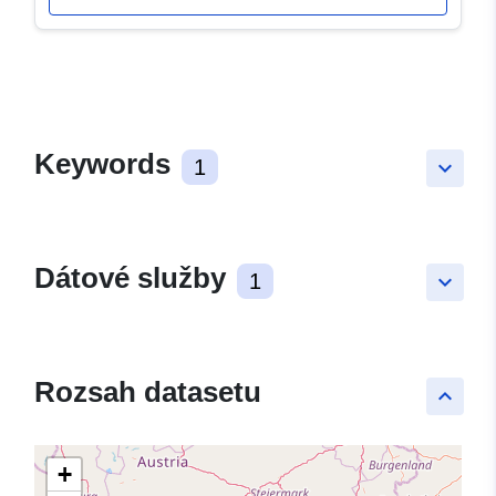
Keywords
1
keyboard_arrow_down
Dátové služby
1
keyboard_arrow_down
Rozsah datasetu
keyboard_arrow_up
+