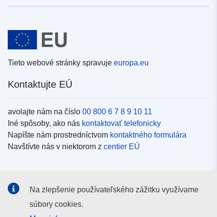
Tieto webové stránky spravuje
europa.eu
Kontaktujte EÚ
avolajte nám na číslo
00 800 6 7 8 9 10 11
Iné spôsoby, ako nás
kontaktovať telefonicky
Napíšte nám prostredníctvom
kontaktného formulára
Navštívte nás v niektorom z
centier EÚ
Sociálne médiá
Na zlepšenie používateľského zážitku využívame
Kanály EÚ na
sociálnych médiách
súbory cookies.