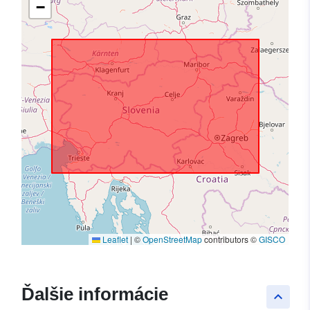
−
Leaflet
|
©
OpenStreetMap
contributors ©
GISCO
Ďalšie informácie
keyboard_arrow_up