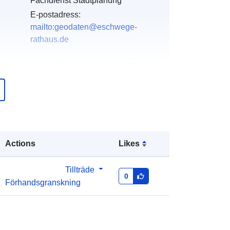
Fachdienst Stadtplanung
E-postadress:
mailto:geodaten@eschwege-
rathaus.de
er:
Läggs till i data.europa.eu:
23
February 2026
Uppdaterad på data.europa.eu:
20
June 2026
Koordinater:
[ [ 10.0537, 51.1886 ], [
Actions
Likes
10.0543, 51.1886 ], [ 10.0543,
51.1882 ], [ 10.0537, 51.1882 ], [
10.0537, 51.1886 ] ]
Tillträde
0
Förhandsgranskning
Typ:
Polygon
http://data.europa.eu/88u/dataset/f40
cf6c6-a9a2-f9eb-ab7f-