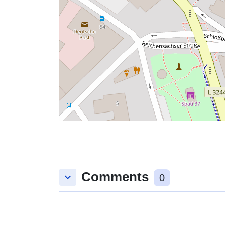
Comments
keyboard_arrow_down
0