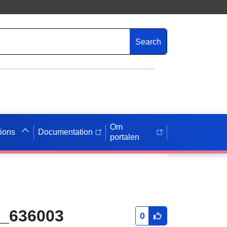
Search
Om
tions
Documentation
portalen
 _636003
0