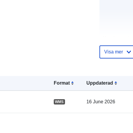
Katalogregist
Visa mer
Spatial:
Format
Uppdaterad
16 June 2026
WMS
uriRef: