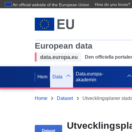
How do you know?
An official website of the European Union
European data
data.europa.eu
Den officiella portal
Data.europa-
Hem
Data
akademin
Home
Dataset
Utvecklingsplaner sta
Utvecklingspl
Dataset