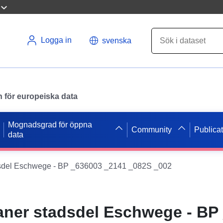
Logga in
svenska
en för europeiska data
Mognadsgrad för öppna
Community
Publica
data
dsdel Eschwege - BP _636003 _2141 _082S _002
aner stadsdel Eschwege - BP