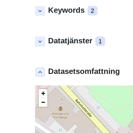
Keywords
keyboard_arrow_down
2
Datatjänster
keyboard_arrow_down
1
Datasetsomfattning
keyboard_arrow_up
+
−