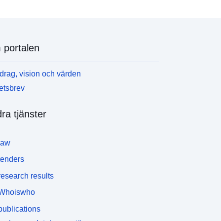
portalen
rag, vision och värden
etsbrev
ra tjänster
law
tenders
esearch results
Whoiswho
ublications