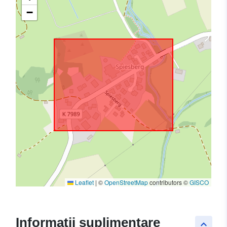
−
Leaflet
|
©
OpenStreetMap
contributors ©
GISCO
Informații suplimentare
keyboard_arrow_up