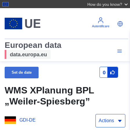
How do you know?
Autentificare
European data
data.europa.eu
0
Set de date
WMS XPlanung BPL
„Weiler-Spiesberg”
GDI-DE
Actions