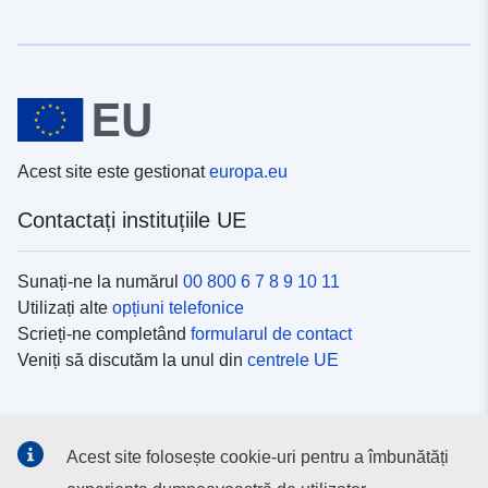
Acest site este gestionat
europa.eu
Contactați instituțiile UE
Sunați-ne la numărul
00 800 6 7 8 9 10 11
Utilizați alte
opțiuni telefonice
Scrieți-ne completând
formularul de contact
Veniți să discutăm la unul din
centrele UE
Platformele de comunicare socială
Acest site folosește cookie-uri pentru a îmbunătăți
Descoperiți canalele UE
pe rețelele sociale