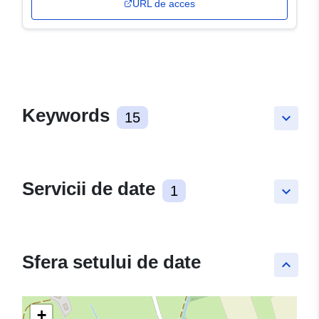
URL de acces
Keywords
15
keyboard_arrow_down
Servicii de date
1
keyboard_arrow_down
Sfera setului de date
keyboard_arrow_up
+