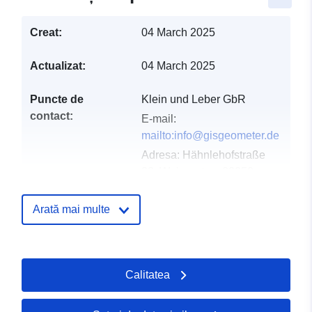
Creat:
04 March 2025
Actualizat:
04 March 2025
Puncte de
Klein und Leber GbR
contact:
E-mail:
mailto:info@gisgeometer.de
Adresa:
Hähnlehofstraße
33, Weingarten, 88250,
Deutschland
Adresă URL:
Arată mai multe
https://www.gisgeometer.de/
Registru catalog:
Adăugat la data.europa.eu:
21 Ma
Calitatea
2026
Informații actualizate la data a.eur