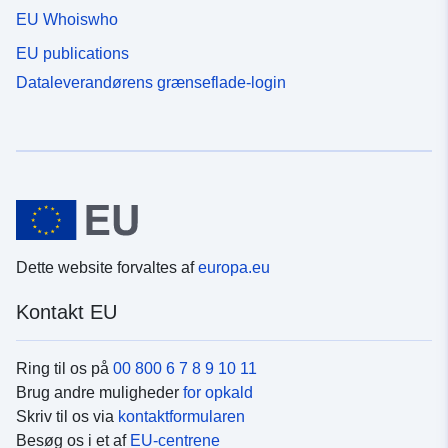
EU Whoiswho
EU publications
Dataleverandørens grænseflade-login
Dette website forvaltes af
europa.eu
Kontakt EU
Ring til os på
00 800 6 7 8 9 10 11
Brug andre muligheder
for opkald
Skriv til os via
kontaktformularen
Besøg os i et af
EU-centrene