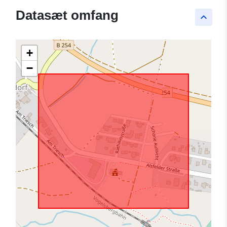
Datasæt omfang
keyboard_arrow_up
+
−