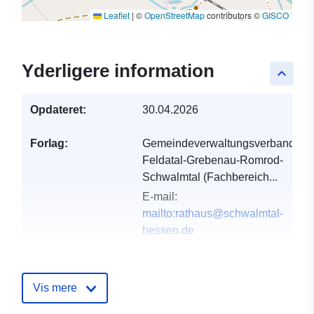
Leaflet
|
©
OpenStreetMap
contributors ©
GISCO
Yderligere information
keyboard_arrow_up
Opdateret:
30.04.2026
Forlag:
Gemeindeverwaltungsverband
Feldatal-Grebenau-Romrod-
Schwalmtal (Fachbereich...
E-mail:
mailto:rathaus@schwalmtal-
hessen.de
Fortegnelse over
Tilføjet til data.europa.eu:
23
kataloger:
February 2026
Vis mere
Opdateret på data.europa.eu: