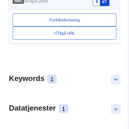
30 April 2026
WMS
0
Forhåndsvisning
Tilgå URL
Keywords
1
keyboard_arrow_down
Datatjenester
1
keyboard_arrow_down