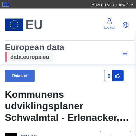
How do you know?
Log ind
European data
data.europa.eu
0
Datasæt
Kommunens
udviklingsplaner
Schwalmtal - Erlenacker, 1.
ændring