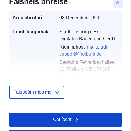
Faisnéis bhreise
keyboard_arrow_up
Arna chruthú:
03 December 1999
Pointí teagmhála:
Stadt Freiburg i. Br. -
Digitales Bauen und GeoIT
Ríomhphost:
mailto:gdi-
support@freiburg.de
Seoladh:
Fehrenbachallee
12, Freiburg i. Br., 79106,
Deutschland
URL:
http://www.freiburg.de/gdm
Taispeáin níos mó
Taifead Catalóige:
Curtha le data.europa.eu:
13
December 2025
Cáilíocht
Nuashonraithe ar data.europa.eu:
25 April 2026