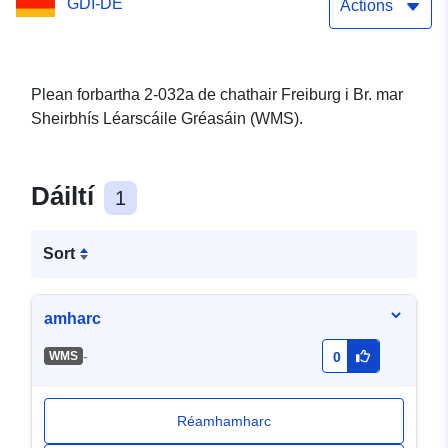
GDI-DE
Actions
Plean forbartha 2-032a de chathair Freiburg i Br. mar
Sheirbhís Léarscáile Gréasáin (WMS).
Dáiltí
1
Sort
amharc
-
WMS
0
Réamhamharc