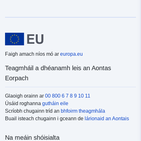
Faigh amach níos mó ar
europa.eu
Teagmháil a dhéanamh leis an Aontas
Eorpach
Glaoigh orainn ar
00 800 6 7 8 9 10 11
Úsáid roghanna
gutháin eile
Scríobh chugainn tríd an
bhfoirm theagmhála
Buail isteach chugainn i gceann de
lárionaid an Aontais
Na meáin shóisialta