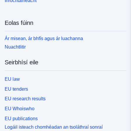
Inrochtaineacht
Eolas fúinn
Ár misean, ár bhfís agus ár luachanna
Nuachtlitir
Seirbhísí eile
EU law
EU tenders
EU research results
EU Whoiswho
EU publications
Logáil isteach chomhéadan an tsoláthraí sonraí