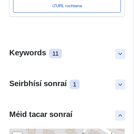
URL rochtana
Keywords
11
keyboard_arrow_down
Seirbhísí sonraí
1
keyboard_arrow_down
Méid tacar sonraí
keyboard_arrow_up