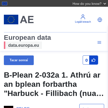
How do you know?
Logáil isteach
European data
data.europa.eu
0
Tacar sonraí
B-Plean 2-032a 1. Athrú ar
an bplean forbartha
"Harbuck - Fillibach (nua)"
- WMS