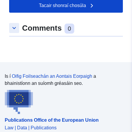
Tacair shonraí chosúla
Spásúil:
Comhordanáidí:
[ [ 7.8654,
48.0229 ], [ 7.8665, 48.0229
Comments
keyboard_arrow_down
], [ 7.8665, 48.0221 ], [
0
7.8654, 48.0221 ], [ 7.8654,
48.0229 ] ]
Clóscríobh:
Polygon
Acmhainn
Spásúil:
Is í
Oifig Foilseachán an Aontais Eorpaigh
a
bhainistíonn an suíomh gréasáin seo.
uriRef:
http://data.europa.eu/88u/dataset/
3728-3cdc-a2a0-da59bf687a89
Publications Office of the European Union
Law | Data | Publications