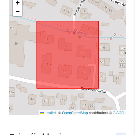
+
−
Leaflet
|
©
OpenStreetMap
contributors ©
GISCO