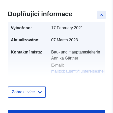
Doplňující informace
keyboard_arrow_up
Vytvořeno:
17 February 2021
Aktualizováno:
07 March 2023
Kontaktní místa:
Bau- und Hauptamtsleiterin
Annika Gärtner
E-mail:
mailto:bauamt@untereisesheim.d
Adresa:
Rathausplatz 1,
Untereisesheim, 74257,
Deutschland
Zobrazit více
Adresa URL:
http://www.untereisesheim.de