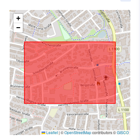
+
−
Leaflet
|
©
OpenStreetMap
contributors ©
GISCO