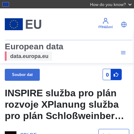
How do you know?
Přihlášení
European data
data.europa.eu
0
Soubor dat
INSPIRE služba pro plán
rozvoje XPlanung služba
pro plán Schloßweinberg
(XPlanGML 5.0.1) (INSPIRE