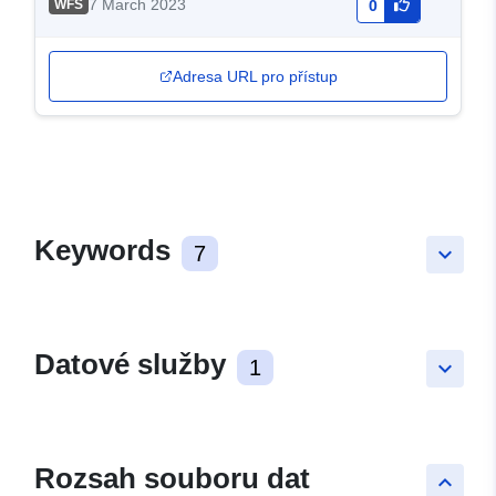
7 March 2023
WFS
0
Adresa URL pro přístup
Keywords
7
keyboard_arrow_down
Datové služby
1
keyboard_arrow_down
Rozsah souboru dat
keyboard_arrow_up