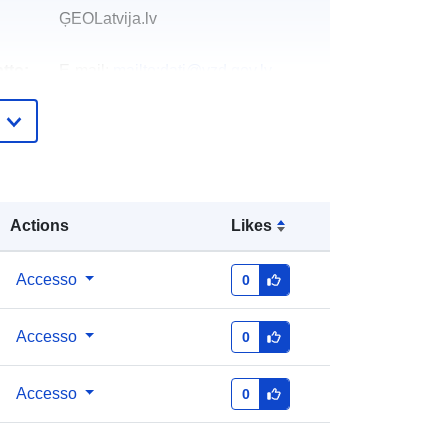
ĢEOLatvija.lv
tto:
E-mail:
mailto:dati@vzd.gov.lv
Aggiunta a data.europa.eu:
28 July
2026
Aggiornato su data.europa.eu:
29
July 2026
Actions
Likes
Coordinate:
[ [ 28.5, 55.6 ], [ 20.7,
55.6 ], [ 20.7, 58.1 ], [ 28.5, 58.1 ], [
Accesso
0
28.5, 55.6 ] ]
Tipo:
Polygon
Accesso
0
f59a4ddb-d289-45c9-b940-
Accesso
0
ebda61a8ae9b