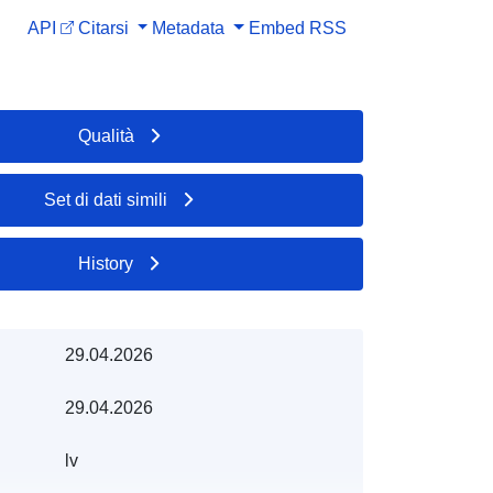
API
Citarsi
Metadata
Embed
RSS
Qualità
Set di dati simili
History
29.04.2026
29.04.2026
lv