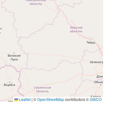
Leaflet
|
©
OpenStreetMap
contributors ©
GISCO