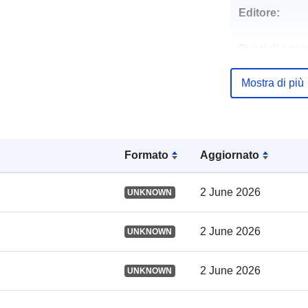
Editore:
Punti di conta
Mostra di più
Registro del
catalogo:
Formato
Aggiornato
Spaziale:
2 June 2026
UNKNOWN
2 June 2026
UNKNOWN
Identificatori:
2 June 2026
UNKNOWN