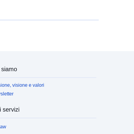
 siamo
ione, visione e valori
letter
i servizi
law