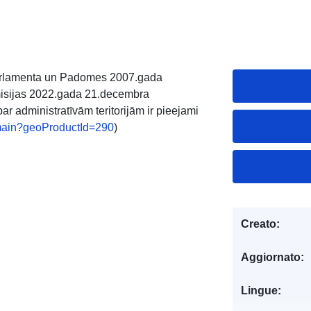
Parlamenta un Padomes 2007.gada
misijas 2022.gada 21.decembra
r administratīvām teritorijām ir pieejami
v/main?geoProductId=290
)
Creato:
Aggiornato:
Lingue: