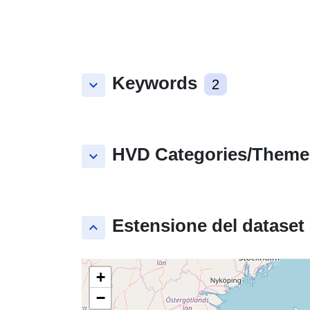
Keywords
keyboard_arrow_down
2
HVD Categories/Theme
keyboard_arrow_down
Estensione del dataset
keyboard_arrow_up
+
−