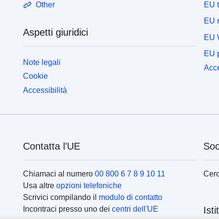
EU 
Other
EU r
Aspetti giuridici
EU 
EU p
Note legali
Acce
Cookie
Accessibilità
Contatta l’UE
Soc
Chiamaci al numero
00 800 6 7 8 9 10 11
Cerc
Usa altre
opzioni telefoniche
Scrivici compilando il
modulo di contatto
Incontraci presso uno dei
centri dell'UE
Ist