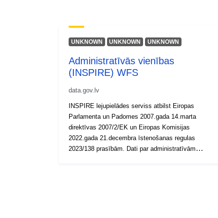
UNKNOWN
UNKNOWN
UNKNOWN
Administratīvās vienības
(INSPIRE) WFS
data.gov.lv
INSPIRE lejupielādes serviss atbilst Eiropas
Parlamenta un Padomes 2007.gada 14.marta
direktīvas 2007/2/EK un Eiropas Komisijas
2022.gada 21.decembra īstenošanas regulas
2023/138 prasībām. Dati par administratīvām
teritorijām ir pieejami pa visu Latvijas teritoriju.
(https://geolatvija.lv/main?geoProductId=290)