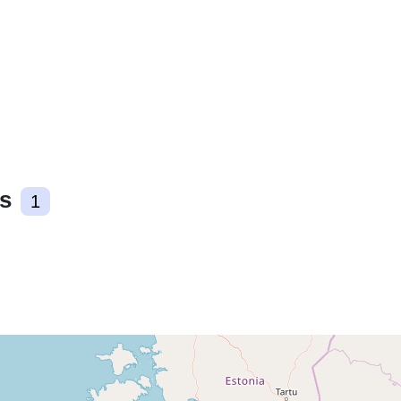
uriRef:
s
1