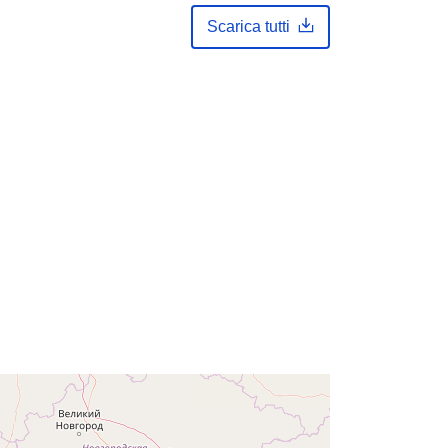
http://data.europa.eu/88u/dataset/f59
a4ddb-d289-45c9-b940-
Scarica tutti
ebda61a8ae9b