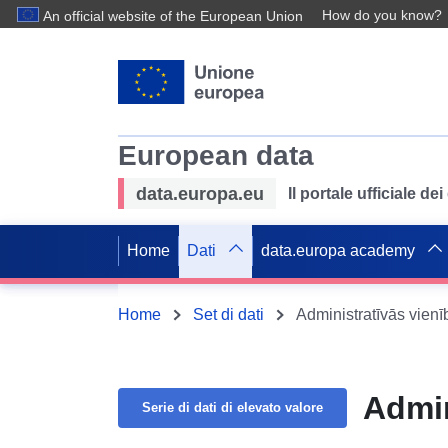
How do you know?
An official website of the European Union
European data
data.europa.eu
Il portale ufficiale de
Home
Dati
data.europa academy
Home
Set di dati
Administratīvās vie
Admin
Serie di dati di elevato valore