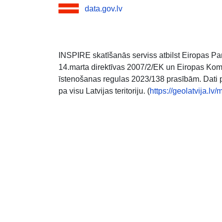
data.gov.lv
INSPIRE skatīšanās serviss atbilst Eiropas 
14.marta direktīvas 2007/2/EK un Eiropas Ko
īstenošanas regulas 2023/138 prasībām. Dati pa
pa visu Latvijas teritoriju. (
https://geolatvija.l