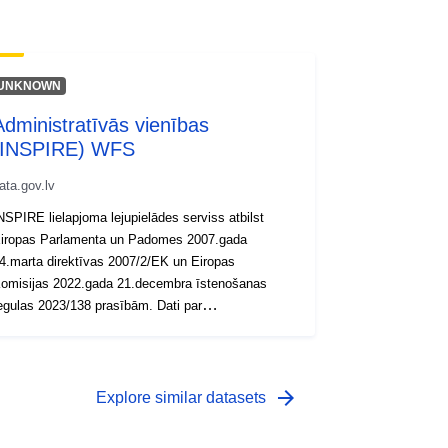
UNKNOWN
Administratīvās vienības
(INSPIRE) WFS
ata.gov.lv
NSPIRE lielapjoma lejupielādes serviss atbilst
iropas Parlamenta un Padomes 2007.gada
4.marta direktīvas 2007/2/EK un Eiropas
omisijas 2022.gada 21.decembra īstenošanas
egulas 2023/138 prasībām. Dati par
dministratīvām teritorijām ir pieejami pa visu
atvijas teritoriju. Dati ir sagatavoti GML formātā.
https://geolatvija.lv/main?geoProductId=290)
arrow_forward
Explore similar datasets