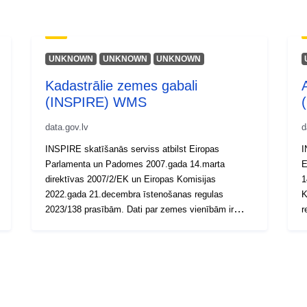
UNKNOWN
UNKNOWN
UNKNOWN
Kadastrālie zemes gabali
(INSPIRE) WMS
data.gov.lv
d
INSPIRE skatīšanās serviss atbilst Eiropas
I
Parlamenta un Padomes 2007.gada 14.marta
E
direktīvas 2007/2/EK un Eiropas Komisijas
1
2022.gada 21.decembra īstenošanas regulas
K
2023/138 prasībām. Dati par zemes vienībām ir
r
pieejami pa visu Latvijas teritoriju.
a
(https://geolatvija.lv/main?geoProductId=175)
L
(