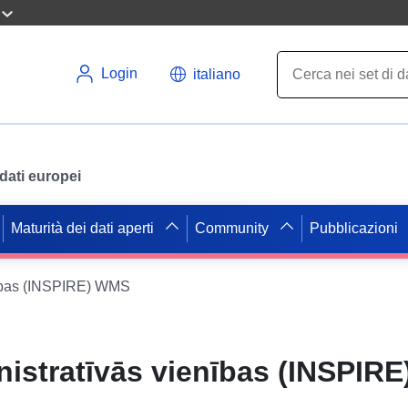
Login
italiano
i dati europei
Maturità dei dati aperti
Community
Pubblicazioni
nības (INSPIRE) WMS
istratīvās vienības (INSPIR