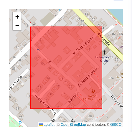
+
−
Leaflet
|
©
OpenStreetMap
contributors ©
GISCO