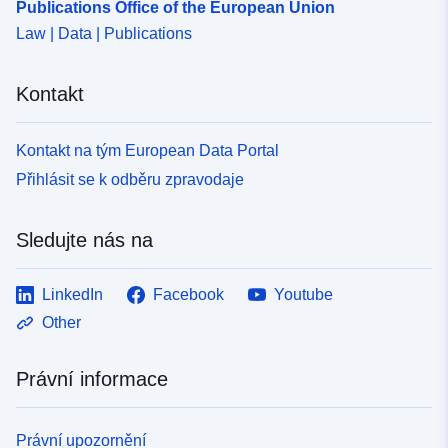
Publications Office of the European Union
http://data.europa.eu/eli/reg/2009/
Law | Data | Publications
uriRef:
http://data.europa.eu/88u/dataset/
99b5-432a-b7b5-0e98aa6f324a
Kontakt
Kontakt na tým European Data Portal
Přihlásit se k odběru zpravodaje
Sledujte nás na
LinkedIn
Facebook
Youtube
Other
Právní informace
Právní upozornění