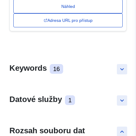
Náhled
Adresa URL pro přístup
Keywords
16
keyboard_arrow_down
Datové služby
1
keyboard_arrow_down
Rozsah souboru dat
keyboard_arrow_up