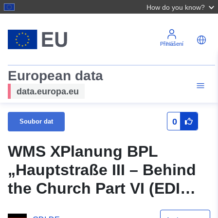
How do you know?
Přihlášení
European data
data.europa.eu
0
Soubor dat
WMS XPlanung BPL
„Hauptstraße III – Behind
the Church Part VI (EDI
site)“ (Hauptstraße III – Za