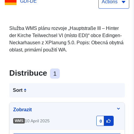
GDI-DE
kostelem část VI (místo
Actions
EDI))
Služba WMS plánu rozvoje „Hauptstraße III – Hinter
der Kirche Teilwechsel VI (místo EDI)“ obce Edingen-
Neckarhausen z XPlanung 5.0. Popis: Obecná obytná
oblast, primární použití WA.
Distribuce
1
Sort
Zobrazit
10 April 2025
WMS
0