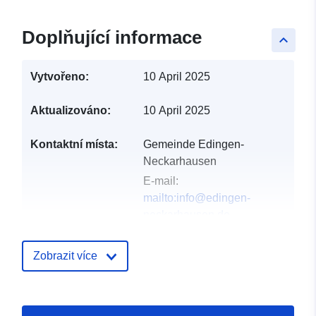
Doplňující informace
keyboard_arrow_up
Vytvořeno:
10 April 2025
Aktualizováno:
10 April 2025
Kontaktní místa:
Gemeinde Edingen-
Neckarhausen
E-mail:
mailto:info@edingen-
neckarhausen.de
Adresa:
Hauptstraße 60,
Edingen-Neckarhausen,
Zobrazit více
68535, Deutschland
Adresa URL:
http://www.edingen-