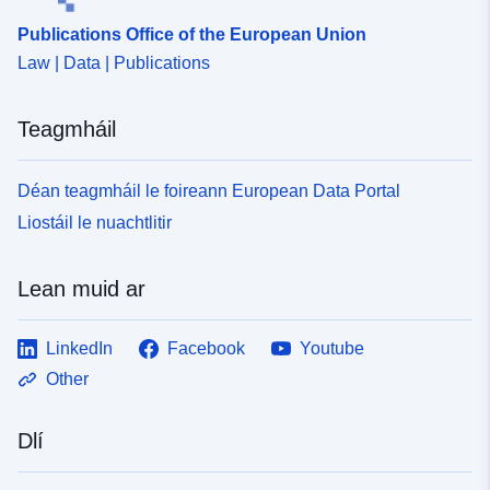
Tá sé de réir:
Acmhainn:
Publications Office of the European Union
http://data.europa.eu/eli/reg/2009/
Law | Data | Publications
uriRef:
http://data.europa.eu/88u/dataset/
99b5-432a-b7b5-0e98aa6f324a
Teagmháil
Déan teagmháil le foireann European Data Portal
Liostáil le nuachtlitir
Lean muid ar
LinkedIn
Facebook
Youtube
Other
Dlí