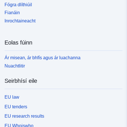
Fógra dlíthiúil
Fianáin
Inrochtaineacht
Eolas fúinn
Ár misean, ár bhfís agus ár luachanna
Nuachtlitir
Seirbhísí eile
EU law
EU tenders
EU research results
EU Whoiswho