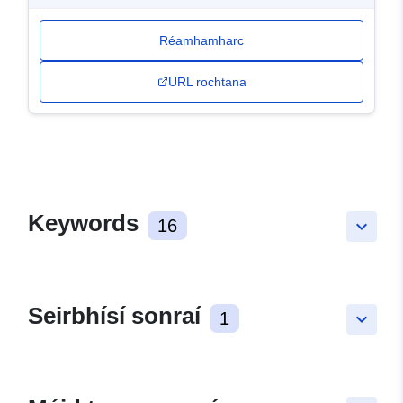
Réamhamharc
URL rochtana
Keywords
16
keyboard_arrow_down
Seirbhísí sonraí
1
keyboard_arrow_down