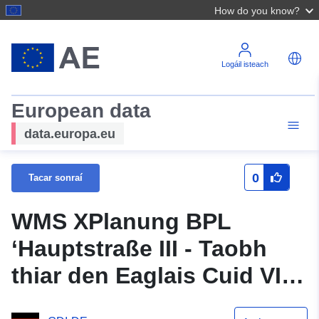
How do you know?
Logáil isteach
European data
data.europa.eu
0
Tacar sonraí
WMS XPlanung BPL
‘Hauptstraße III - Taobh
thiar den Eaglais Cuid VI
(suíomh EDI)’