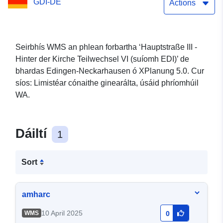
GDI-DE
Actions
Seirbhís WMS an phlean forbartha ‘Hauptstraße III -
Hinter der Kirche Teilwechsel VI (suíomh EDI)’ de
bhardas Edingen-Neckarhausen ó XPlanung 5.0. Cur
síos: Limistéar cónaithe ginearálta, úsáid phríomhúil
WA.
Dáiltí
1
Sort
amharc
10 April 2025
WMS
0