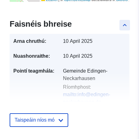
Faisnéis bhreise
keyboard_arrow_up
Arna chruthú:
10 April 2025
Nuashonraithe:
10 April 2025
Pointí teagmhála:
Gemeinde Edingen-
Neckarhausen
Ríomhphost:
mailto:info@edingen-
neckarhausen.de
Seoladh:
Hauptstraße 60,
Edingen-Neckarhausen,
Taispeáin níos mó
68535, Deutschland
URL:
http://www.edingen-