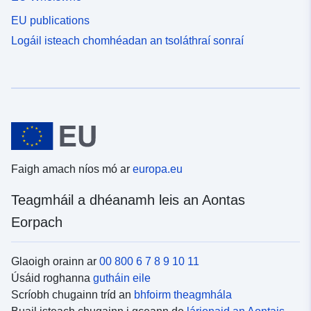
EU publications
Logáil isteach chomhéadan an tsoláthraí sonraí
Faigh amach níos mó ar
europa.eu
Teagmháil a dhéanamh leis an Aontas
Eorpach
Glaoigh orainn ar
00 800 6 7 8 9 10 11
Úsáid roghanna
gutháin eile
Scríobh chugainn tríd an
bhfoirm theagmhála