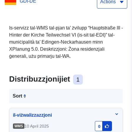
GDI-DE
Actions
Is-servizz tal-WMS tal-pjan ta’ żvilupp “Hauptstraße III -
Hinter der Kirche Teilwechsel VI (is-sit tal-EDI)” tal-
muniċipalità ta’ Edingen-Neckarhausen minn
XPlanung 5.0. Deskrizzjoni: Żona residenzjali
ġenerali, użu primarju tal-WA.
Distribuzzjonijiet
1
Sort
il-viżwalizzazzjoni
10 April 2025
WMS
0