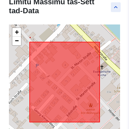
Limitu Massimu tas-Sett
keyboard_arrow_up
tad-Data
+
−