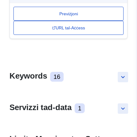
Previżjoni
URL tal-Aċċess
Keywords
16
keyboard_arrow_down
Servizzi tad-data
1
keyboard_arrow_down