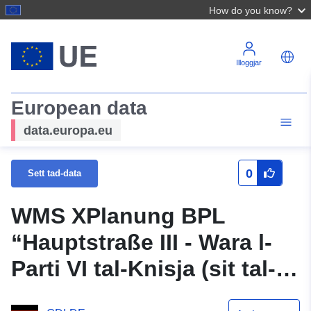
How do you know?
Illoggjar
European data
data.europa.eu
0
Sett tad-data
WMS XPlanung BPL
“Hauptstraße III - Wara l-
Parti VI tal-Knisja (sit tal-
EDI)”