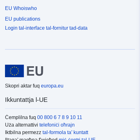
EU Whoiswho
EU publications
Login tal-interface tal-fornitur tad-data
Skopri aktar fuq
europa.eu
Ikkuntattja l-UE
Ċemplilna fuq
00 800 6 7 8 9 10 11
Uża alternattivi
telefoniċi oħrajn
Iktbilna permezz
tal-formola ta’ kuntatt
Iltaqa’ magħna f’wieħed
miċ-ċentri tal-UE