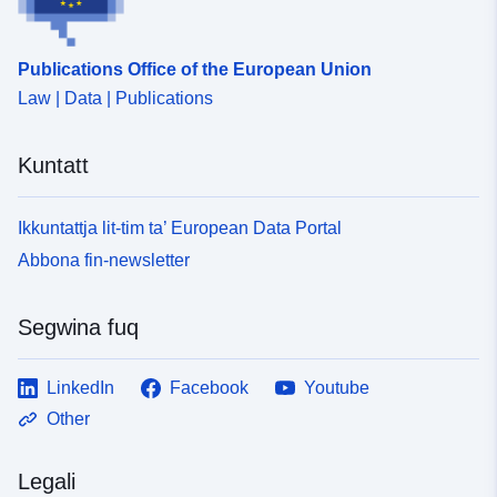
Jikkonforma ma':
Riżorsa:
http://data.europa.eu/eli/reg/2009/
Publications Office of the European Union
Law | Data | Publications
uriRef:
http://data.europa.eu/88u/dataset/
99b5-432a-b7b5-0e98aa6f324a
Kuntatt
Ikkuntattja lit-tim ta’ European Data Portal
Abbona fin-newsletter
Segwina fuq
LinkedIn
Facebook
Youtube
Other
Legali