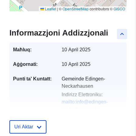
Leaflet
|
©
OpenStreetMap
contributors ©
GISCO
Informazzjoni Addizzjonali
keyboard_arrow_up
Maħluq:
10 April 2025
Aġġornati:
10 April 2025
Punti ta' Kuntatt:
Gemeinde Edingen-
Neckarhausen
Indirizz Elettroniku:
mailto:info@edingen-
neckarhausen.de
Indirizz:
Hauptstraße 60,
Edingen-Neckarhausen,
Uri Aktar
68535, Deutschland