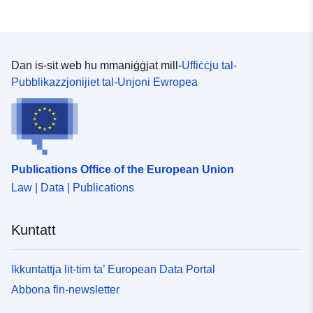
Herkunft der Daten erhalten
Sie per Anfrage an die E...
Dan is-sit web hu mmaniġġjat mill-
Uffiċċju tal-
Identifikaturi:
https://registry.gdi-
Pubblikazzjonijiet tal-Unjoni Ewropea
de.org/id/de.bb.metadata/f5c98cb3
e972-4462-9a56-31fa38daca75
uriRef:
http://data.europa.eu/88u/dataset/
e972-4462-9a56-31fa38daca75
Publications Office of the European Union
Perjodiċità tad-
unknown
Law | Data | Publications
Dovuti:
Kuntatt
Ikkuntattja lit-tim ta’ European Data Portal
Abbona fin-newsletter