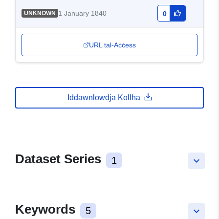
1 January 1840
UNKNOWN
0
URL tal-Aċċess
Iddawnlowdja Kollha
Dataset Series
1
keyboard_arrow_down
Keywords
5
keyboard_arrow_down