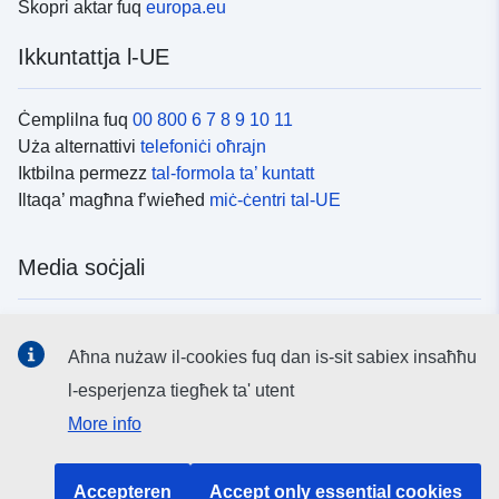
Skopri aktar fuq
europa.eu
Ikkuntattja l-UE
Ċemplilna fuq
00 800 6 7 8 9 10 11
Uża alternattivi
telefoniċi oħrajn
Iktbilna permezz
tal-formola ta’ kuntatt
Iltaqa’ magħna f’wieħed
miċ-ċentri tal-UE
Media soċjali
Fittex mezzi
tal-media soċjali tal-UE
Aħna nużaw il-cookies fuq dan is-sit sabiex insaħħu
l-esperjenza tiegħek ta' utent
L-istituzzjonijiet u l-korpi tal-UE
More info
Fittex l-istituzzjonijiet u l-korpi kollha tal-UE.
Accepteren
Accept only essential cookies