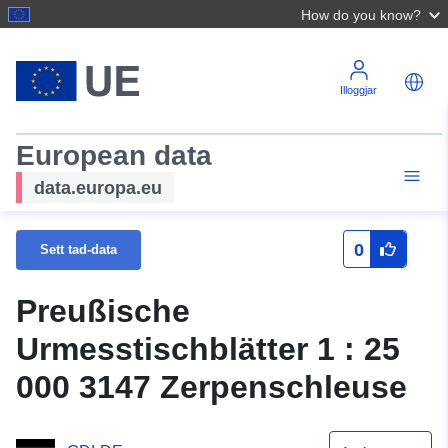
How do you know?
Illoggjar
European data
data.europa.eu
0
Sett tad-data
Preußische
Urmesstischblätter 1 : 25
000 3147 Zerpenschleuse