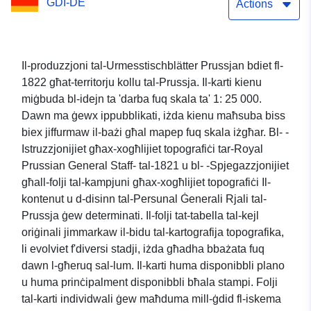
GDI-DE
Actions
Il-produzzjoni tal-Urmesstischblätter Prussjan bdiet fl-
1822 għat-territorju kollu tal-Prussja. Il-karti kienu
miġbuda bl-idejn ta 'darba fuq skala ta' 1: 25 000.
Dawn ma ġewx ippubblikati, iżda kienu maħsuba biss
biex jiffurmaw il-bażi għal mapep fuq skala iżgħar. Bl- -
Istruzzjonijiet għax-xogħlijiet topografiċi tar-Royal
Prussian General Staff- tal-1821 u bl- -Spjegazzjonijiet
għall-folji tal-kampjuni għax-xogħlijiet topografiċi Il-
kontenut u d-disinn tal-Persunal Ġenerali Rjali tal-
Prussja ġew determinati. Il-folji tat-tabella tal-kejl
oriġinali jimmarkaw il-bidu tal-kartografija topografika,
li evolviet f'diversi stadji, iżda għadha bbażata fuq
dawn l-għeruq sal-lum. Il-karti huma disponibbli plano
u huma prinċipalment disponibbli bħala stampi. Folji
tal-karti individwali ġew maħduma mill-ġdid fl-iskema