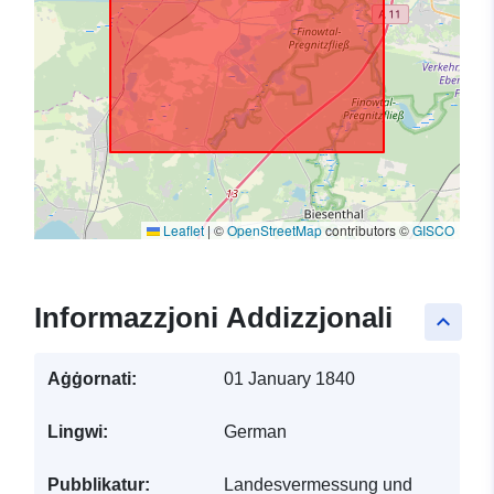
Leaflet
|
©
OpenStreetMap
contributors ©
GISCO
Informazzjoni Addizzjonali
keyboard_arrow_up
Aġġornati:
01 January 1840
Lingwi:
German
Pubblikatur:
Landesvermessung und