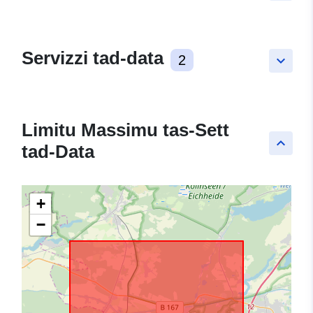
Servizzi tad-data
2
keyboard_arrow_down
Limitu Massimu tas-Sett
keyboard_arrow_up
tad-Data
+
−