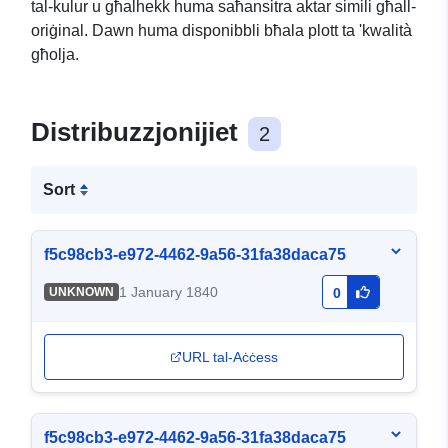
tal-kulur u għalhekk huma saħansitra aktar simili għall-
oriġinal. Dawn huma disponibbli bħala plott ta 'kwalità
għolja.
Distribuzzjonijiet
2
Sort
f5c98cb3-e972-4462-9a56-31fa38daca75
1 January 1840
UNKNOWN
0
URL tal-Aċċess
f5c98cb3-e972-4462-9a56-31fa38daca75