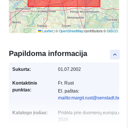
Leaflet
|
©
OpenStreetMap
contributors ©
GISCO
Papildoma informacija
keyboard_arrow_up
Sukurta:
01.07.2002
Kontaktinis
Fr. Rust
punktas:
El. paštas:
mailto:margit.rust@senstadt.berlin
Katalogo įrašas:
Pridėta prie duomenų.europa.eu:
2
2026
Atnaujinta informacija apie duome