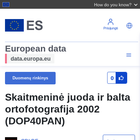
How do you know?
Prisijungti
European data
data.europa.eu
0
Duomenų rinkinys
Skaitmeninė juoda ir balta
ortofotografija 2002
(DOP40PAN)