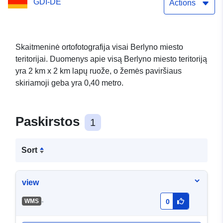
GDI-DE
Actions
Skaitmeninė ortofotografija visai Berlyno miesto
teritorijai. Duomenys apie visą Berlyno miesto teritoriją
yra 2 km x 2 km lapų ruože, o žemės paviršiaus
skiriamoji geba yra 0,40 metro.
Paskirstos
1
Sort
view
-
WMS
0