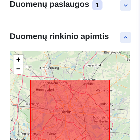
Duomenų paslaugos
1
keyboard_arrow_down
Duomenų rinkinio apimtis
keyboard_arrow_up
+
−