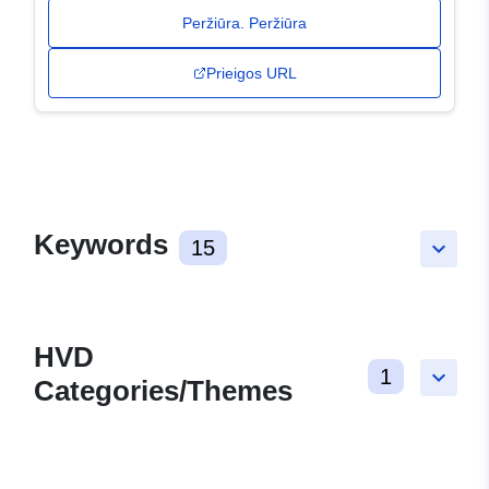
Peržiūra. Peržiūra
Prieigos URL
Keywords
15
keyboard_arrow_down
HVD
1
keyboard_arrow_down
Categories/Themes