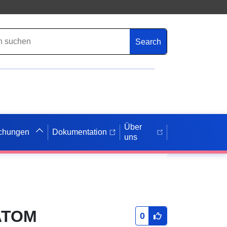
Search
Über
ichungen
Dokumentation
uns
 ATOM
0