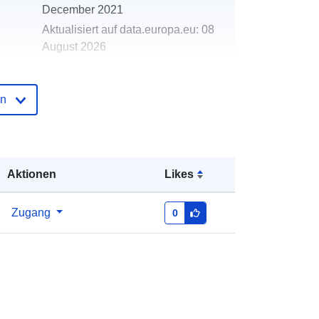
December 2021
Aktualisiert auf data.europa.eu:
08
August 2026
Koordinaten:
[ [ 13.35, 46.89 ], [
en
16.63, 46.89 ], [ 16.63, 45.42 ], [
13.35, 45.42 ], [ 13.35, 46.89 ] ]
Typ:
Polygon
Aktionen
Likes
http://data.europa.eu/88u/dataset/f5f
83b8e-a5d2-4c87-860d-
61ab8dd9ae5c
Zugang
0