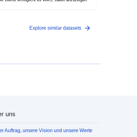
arrow_forward
Explore similar datasets
r uns
r Auftrag, unsere Vision und unsere Werte