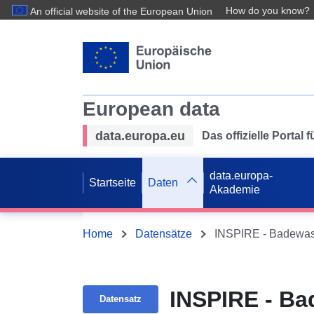
How do you know?
An official website of the European Union
European data
data.europa.eu
Das offizielle Portal
data.europa-
Startseite
Daten
Akademie
Home
Datensätze
INSPIRE - Badewas
INSPIRE - B
Datensatz