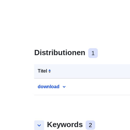
Distributionen
1
Titel
download
Keywords
keyboard_arrow_down
2