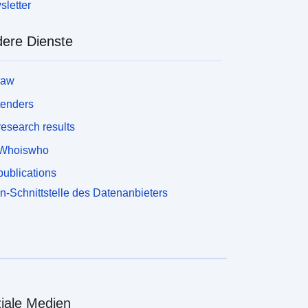
letter
ere Dienste
law
tenders
esearch results
Whoiswho
ublications
n-Schnittstelle des Datenanbieters
iale Medien