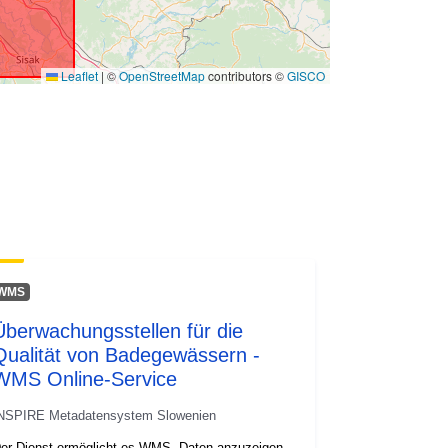
Leaflet
|
©
OpenStreetMap
contributors ©
GISCO
WMS
Überwachungsstellen für die
Qualität von Badegewässern -
WMS Online-Service
NSPIRE Metadatensystem Slowenien
er Dienst ermöglicht es WMS, Daten anzuzeigen.