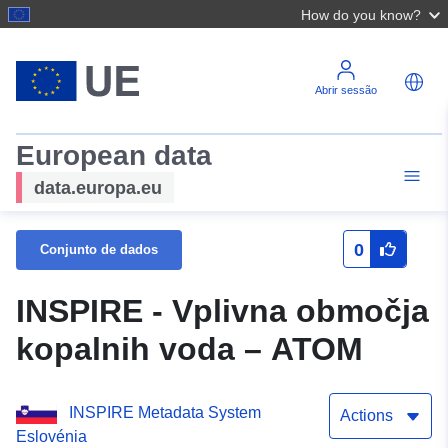
How do you know?
Abrir sessão
European data
data.europa.eu
0
Conjunto de dados
INSPIRE - Vplivna območja
kopalnih voda – ATOM
INSPIRE Metadata System
Actions
Eslovénia