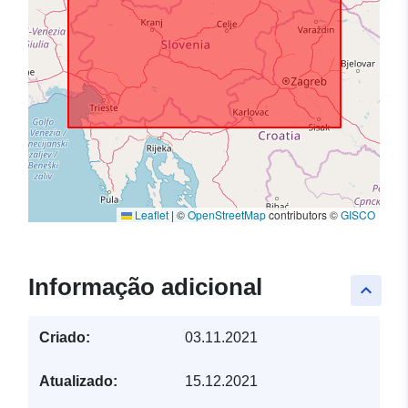
Leaflet
|
©
OpenStreetMap
contributors ©
GISCO
Informação adicional
keyboard_arrow_up
Criado:
03.11.2021
Atualizado:
15.12.2021