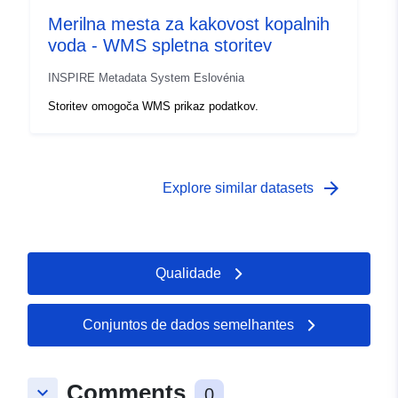
Merilna mesta za kakovost kopalnih
voda - WMS spletna storitev
INSPIRE Metadata System Eslovénia
Storitev omogoča WMS prikaz podatkov.
arrow_forward
Explore similar datasets
Qualidade
Conjuntos de dados semelhantes
Comments
keyboard_arrow_down
0