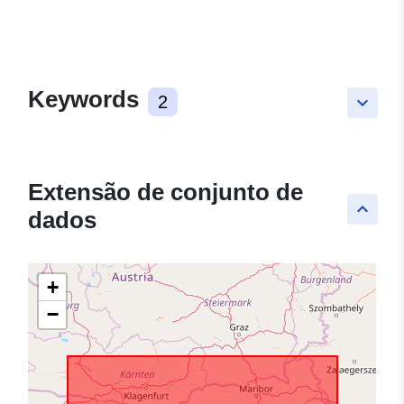
Keywords
2
keyboard_arrow_down
Extensão de conjunto de
keyboard_arrow_up
dados
+
−