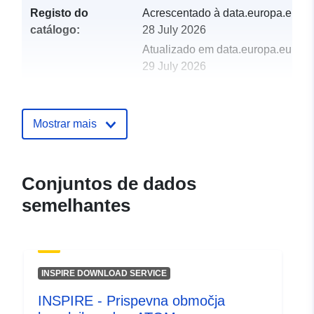
Registo do
Acrescentado à data.europa.eu:
catálogo:
28 July 2026
Atualizado em data.europa.eu:
29 July 2026
Espacial:
Coordenadas:
[ [ 13.35,
46.89 ], [ 16.63, 46.89 ], [
Mostrar mais
16.63, 45.42 ], [ 13.35, 45.42
], [ 13.35, 46.89 ] ]
Tipo:
Polygon
Conjuntos de dados
semelhantes
uriRef:
http://data.europa.eu/88u/dataset/
a5d2-4c87-860d-61ab8dd9ae5c
INSPIRE DOWNLOAD SERVICE
INSPIRE - Prispevna območja