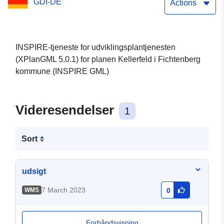
GDI-DE
(XPlanGML 5.0.1) (INSPIRE
Actions
GML)
INSPIRE-tjeneste for udviklingsplantjenesten
(XPlanGML 5.0.1) for planen Kellerfeld i Fichtenberg
kommune (INSPIRE GML)
Videresendelser
1
Sort
udsigt
7 March 2023
WMS
0
Forhåndsvisning