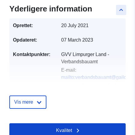
Yderligere information
keyboard_arrow_up
Oprettet:
20 July 2021
Opdateret:
07 March 2023
Kontaktpunkter:
GVV Limpurger Land -
Verbandsbauamt
E-mail:
mailto:verbandsbauamt@gaildorf.
Adresse:
Rathausstraße 13,
Fichtenberg, 74427, Deutschland
Webadresse:
Vis mere
http://www.fichtenberg.de
Fortegnelse over
Tilføjet til data.europa.eu:
23
Kvalitet
kataloger:
February 2026