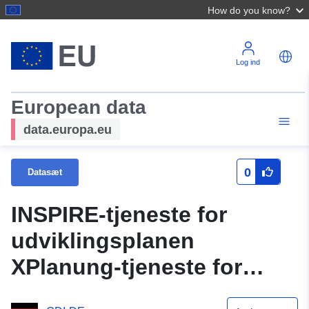
How do you know?
Log ind
European data
data.europa.eu
0
Datasæt
INSPIRE-tjeneste for
udviklingsplanen
XPlanung-tjeneste for
planen Kellerfeld