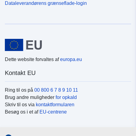
Dataleverandørens grænseflade-login
Dette website forvaltes af
europa.eu
Kontakt EU
Ring til os på
00 800 6 7 8 9 10 11
Brug andre muligheder
for opkald
Skriv til os via
kontaktformularen
Besøg os i et af
EU-centrene
Sociale medier