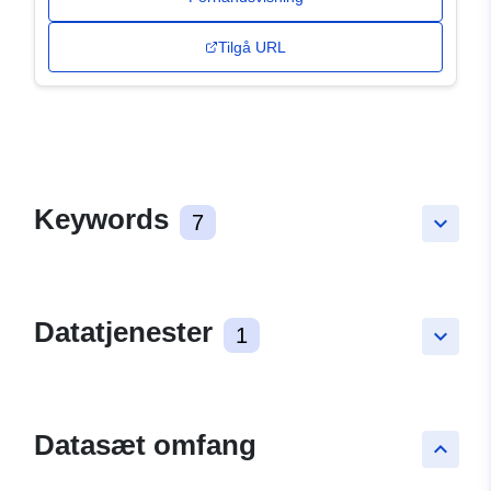
Tilgå URL
Keywords
7
keyboard_arrow_down
Datatjenester
1
keyboard_arrow_down
Datasæt omfang
keyboard_arrow_up