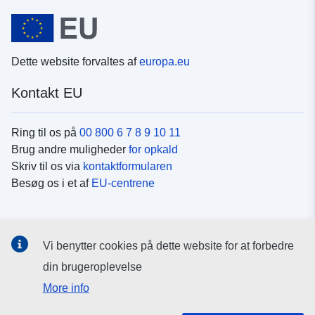
Dette website forvaltes af
europa.eu
Kontakt EU
Ring til os på
00 800 6 7 8 9 10 11
Brug andre muligheder
for opkald
Skriv til os via
kontaktformularen
Besøg os i et af
EU-centrene
Sociale medier
Vi benytter cookies på dette website for at forbedre
Søg efter EU's sider på
sociale medier
din brugeroplevelse
More info