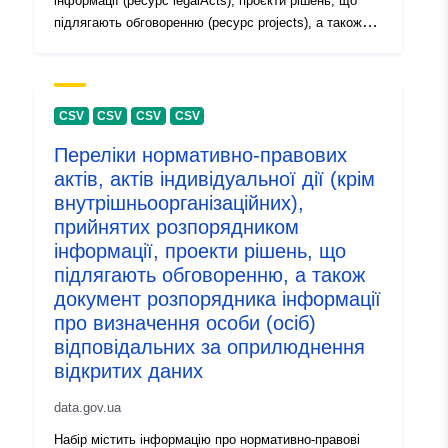
інформації (ресурс legalActs), проєкти рішень, що
підлягають обговоренню (ресурс projects), а також
документ розпорядника інформації про визначення
відповідальної особи (осіб) розпорядника інформації
(ресурс document)
CSV
CSV
CSV
CSV
Переліки нормативно-правових
актів, актів індивідуальної дії (крім
внутрішньоорганізаційних),
прийнятих розпорядником
інформації, проекти рішень, що
підлягають обговоренню, а також
документ розпорядника інформації
про визначення особи (осіб)
відповідальних за оприлюднення
відкритих даних
data.gov.ua
Набір містить інформацію про нормативно-правові