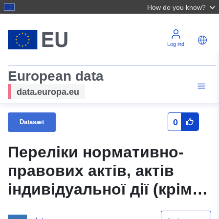
How do you know?
Log ind
European data
data.europa.eu
0
Datasæt
Переліки нормативно-
правових актів, актів
індивідуальної дії (крім
внутрішньоорганізаційних)