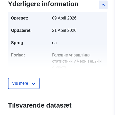
Yderligere information
keyboard_arrow_up
Oprettet:
09 April 2026
Opdateret:
21 April 2026
Sprog:
ua
Forlag:
Головне управління
статистики у Чернівецькій
області
Kontaktpunkter:
Ковалюк Оксана Василівна
Vis mere
E-mail:
mailto:o.kovaliuk@sssu.gov.ua
Tilsvarende datasæt
Fortegnelse over
Tilføjet til data.europa.eu:
28
kataloger:
July 2026