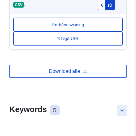
-
CSV
0
Forhåndsvisning
Tilgå URL
Download alle
Keywords
5
keyboard_arrow_down