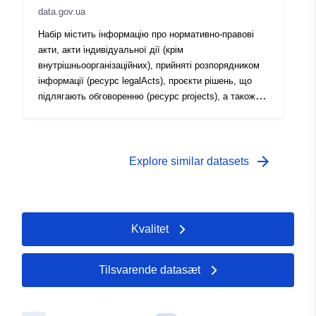
data.gov.ua
Набір містить інформацію про нормативно-правові
акти, акти індивідуальної дії (крім
внутрішньоорганізаційних), прийняті розпорядником
інформації (ресурс legalActs), проєкти рішень, що
підлягають обговоренню (ресурс projects), а також
документ розпорядника інформації про визначення
відповідальної особи (осіб) розпорядника інформації
(ресурс document)
arrow_forward
Explore similar datasets
Kvalitet
Tilsvarende datasæt