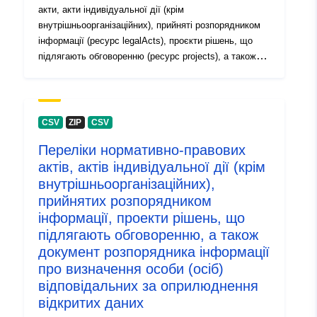
акти, акти індивідуальної дії (крім
внутрішньоорганізаційних), прийняті розпорядником
інформації (ресурс legalActs), проєкти рішень, що
підлягають обговоренню (ресурс projects), а також
документ розпорядника інформації про визначення
відповідальної особи (осіб) розпорядника інформації
(ресурс document)
CSV
ZIP
CSV
Переліки нормативно-правових
актів, актів індивідуальної дії (крім
внутрішньоорганізаційних),
прийнятих розпорядником
інформації, проекти рішень, що
підлягають обговоренню, а також
документ розпорядника інформації
про визначення особи (осіб)
відповідальних за оприлюднення
відкритих даних