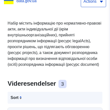
data.gov.ua
прийнятих
Actions
розпорядником
інформації, проекти
Набір містить інформацію про нормативно-правові
акти, акти індивідуальної дії (крім
рішень, що підлягають
внутрішньоорганізаційних), прийняті
обговоренню, а також
розпорядником інформації (ресурс legalActs),
проєкти рішень, що підлягають обговоренню
документ розпорядника
(ресурс projects), а також документ розпорядника
інформації про
інформації про визначення відповідальної особи
(осіб) розпорядника інформації (ресурс document)
визначення особи (осіб)
відповідальних за
Videresendelser
3
оприлюднення відкритих
даних
Sort