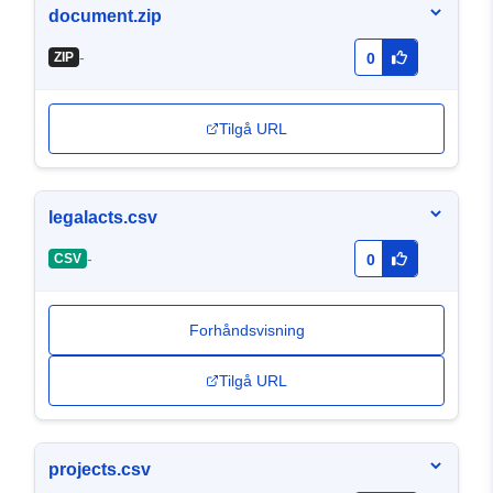
document.zip
-
ZIP
0
Tilgå URL
legalacts.csv
-
CSV
0
Forhåndsvisning
Tilgå URL
projects.csv