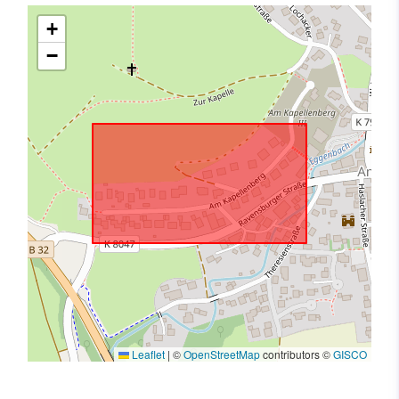
+
−
Leaflet
|
©
OpenStreetMap
contributors ©
GISCO