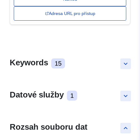
Adresa URL pro přístup
Keywords
15
keyboard_arrow_down
Datové služby
1
keyboard_arrow_down
Rozsah souboru dat
keyboard_arrow_up