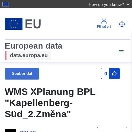
How do you know?
Přihlášení
European data
data.europa.eu
0
Soubor dat
WMS XPlanung BPL
"Kapellenberg-
Süd_2.Změna"