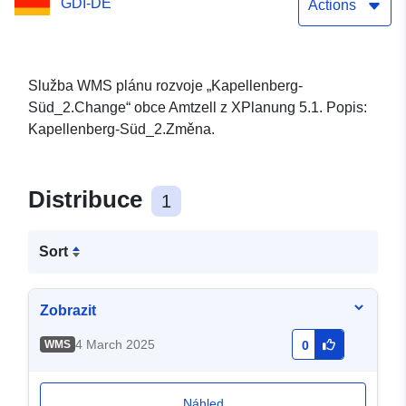
GDI-DE
Actions
Služba WMS plánu rozvoje „Kapellenberg-
Süd_2.Change“ obce Amtzell z XPlanung 5.1. Popis:
Kapellenberg-Süd_2.Změna.
Distribuce
1
Sort
Zobrazit
4 March 2025
WMS
0
Náhled