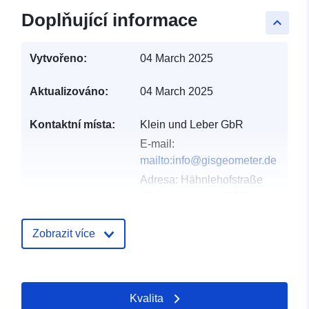
Doplňující informace
keyboard_arrow_up
Vytvořeno:
04 March 2025
Aktualizováno:
04 March 2025
Kontaktní místa:
Klein und Leber GbR
E-mail:
mailto:info@gisgeometer.de
Adresa:
Hähnlehofstraße
33, Weingarten, 88250,
Deutschland
Adresa URL:
Zobrazit více
https://www.gisgeometer.de/
Katalogový
Přidáno do data.europa.eu:
Kvalita
záznam:
23 February 2026