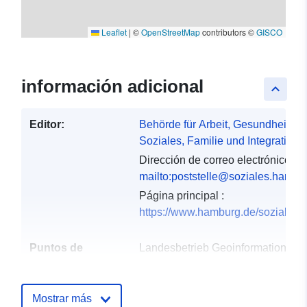
Leaflet
|
©
OpenStreetMap
contributors ©
GISCO
información adicional
keyboard_arrow_up
Editor:
Behörde für Arbeit, Gesundheit,
Soziales, Familie und Integration
Dirección de correo electrónico:
mailto:poststelle@soziales.hambu
Página principal :
https://www.hamburg.de/sozialbe
Puntos de
Landesbetrieb Geoinformation
contacto:
und Vermessung (LGV)
Hamburg
Mostrar más
Dirección de correo electrónico: