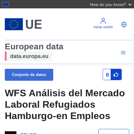
How do you know?
Iniciar sesión
European data
data.europa.eu
0
Conjunto de datos
WFS Análisis del Mercado
Laboral Refugiados
Hamburgo-en Empleos