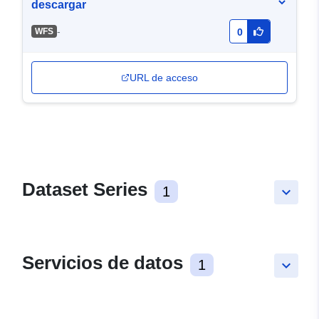
descargar
-
WFS
0
URL de acceso
Dataset Series
1
keyboard_arrow_down
Servicios de datos
1
keyboard_arrow_down