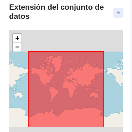
Extensión del conjunto de
keyboard_arrow_up
datos
+
−