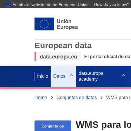
How do you know?
An official website of the European Union
European data
data.europa.eu
El portal oficial de 
data.europa
Inicio
Datos
academy
Home
Conjuntos de datos
WMS para lo
WMS para lo
Conjunto de