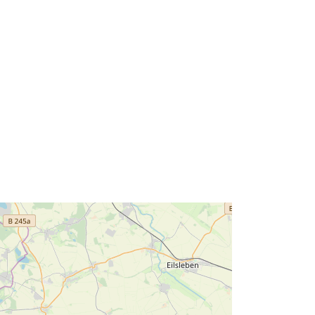
10.97, 52.16 ], [ 10.97, 52.04 ], [
10.79, 52.04 ], [ 10.79, 52.16 ] ]
Tipo:
Polygon
Recurso:
http://data.europa.eu/eli/reg/2009/97
6
http://data.europa.eu/88u/dataset/f6d
528c3-403f-420e-8b88-
f5ebf7d5c313