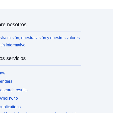
re nosotros
tra misión, nuestra visión y nuestros valores
tín informativo
os servicios
law
tenders
esearch results
Whoiswho
ublications