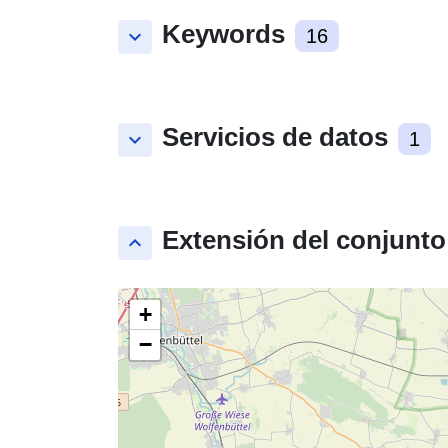
Keywords
keyboard_arrow_down
16
Servicios de datos
keyboard_arrow_down
1
Extensión del conjunto
keyboard_arrow_up
+
−