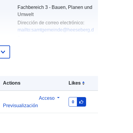
Fachbereich 3 - Bauen, Planen und
Umwelt
Dirección de correo electrónico:
mailto:samtgemeinde@heeseberg.d
e
Dirección:
Helmstedter Straße 17,
Jerxheim, D-38381, Deutschland
URL:
https://www.samtgemeindeheeseber
g.de/
Actions
Likes
Añadido a data.europa.eu:
23
February 2026
Acceso
0
Previsualización
Actualizado en data.europa.eu:
25
April 2026
Coordenadas:
[ [ 10.79, 52.16 ], [