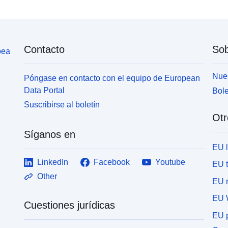
Contacto
Sob
pea
Nues
Póngase en contacto con el equipo de European
Data Portal
Bole
Suscribirse al boletín
Otr
Síganos en
EU 
LinkedIn
Facebook
Youtube
EU 
Other
EU r
EU 
Cuestiones jurídicas
EU p