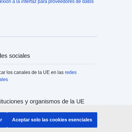
xión a la interfaz para proveedores de datos
es sociales
ar los canales de la UE en las
redes
ales
tituciones y organismos de la UE
ar todas las instituciones y órganos de la UE
r
Aceptar solo las cookies esenciales