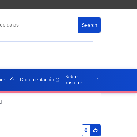
Search
Sobre
nes
Documentación
nosotros
l
0