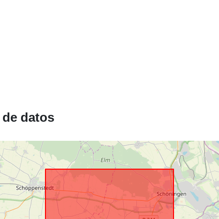
Recursos
espacial:
Conforme a:
 de datos
uriRef: