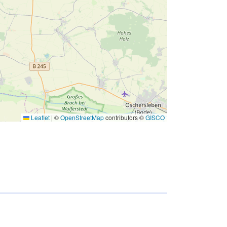
Leaflet
|
©
OpenStreetMap
contributors ©
GISCO