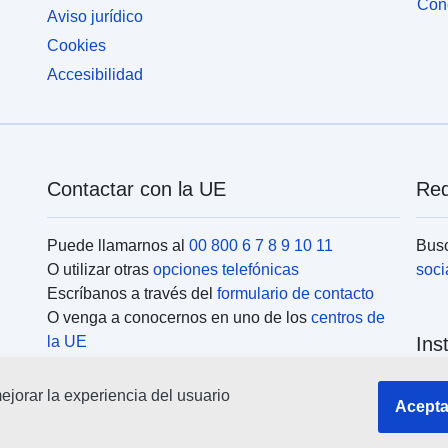
Cone
Aviso jurídico
Cookies
Accesibilidad
Contactar con la UE
Red
Puede llamarnos al
00 800 6 7 8 9 10 11
Busc
O utilizar otras
opciones telefónicas
soci
Escríbanos a través del
formulario de contacto
O venga a conocernos en uno de los
centros de
la UE
Ins
jorar la experiencia del usuario
Busc
Acepta