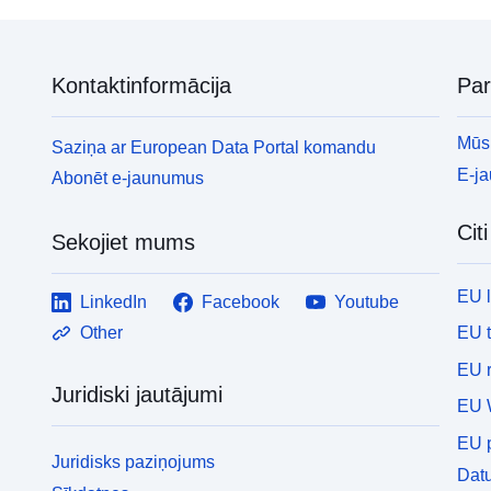
Kontaktinformācija
Pa
Mūsu
Saziņa ar European Data Portal komandu
E-j
Abonēt e-jaunumus
Cit
Sekojiet mums
EU 
LinkedIn
Facebook
Youtube
EU 
Other
EU r
Juridiski jautājumi
EU 
EU p
Juridisks paziņojums
Datu