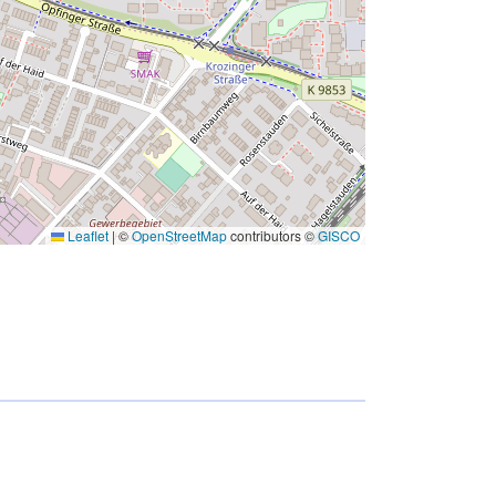
Leaflet
|
©
OpenStreetMap
contributors ©
GISCO