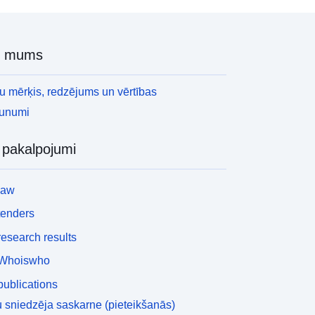
r mums
 mērķis, redzējums un vērtības
aunumi
i pakalpojumi
law
tenders
esearch results
Whoiswho
ublications
 sniedzēja saskarne (pieteikšanās)