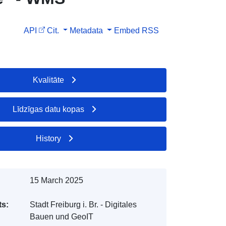
API
Cit.
Metadata
Embed
RSS
Kvalitāte
Līdzīgas datu kopas
History
15 March 2025
s:
Stadt Freiburg i. Br. - Digitales
Bauen und GeoIT