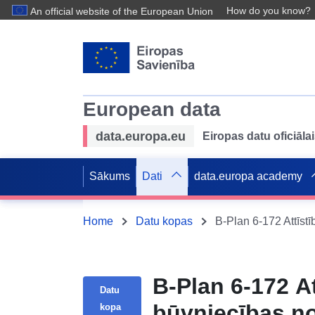
How do you know?
An official website of the European Union
European data
data.europa.eu
Eiropas datu oficiālai
Sākums
Dati
data.europa academy
Home
Datu kopas
B-Plan 6-172 At
Datu
būvniecības n
kopa