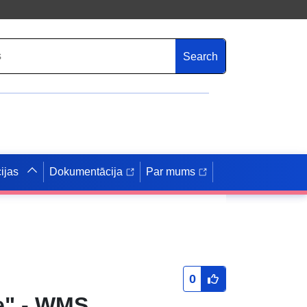
Search
ijas
Dokumentācija
Par mums
0
e" - WMS