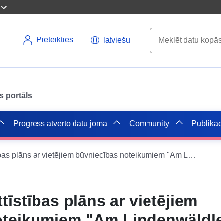
Pieteikties
latviešu
s portāls
Progress atvērto datu jomā
Community
Publikāc
B-Plan 6-172 Attīstības plāns ar vietējiem būvniecības noteikumiem "Am Lindenwäldle" - WMS
tīstības plāns ar vietējiem
oteikumiem "Am Lindenwäldl