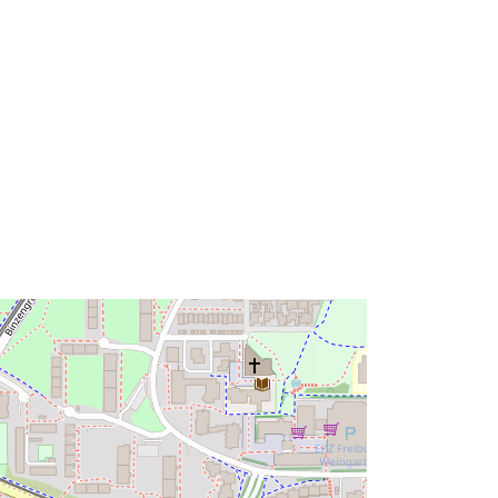
http://data.europa.eu/88u/dataset/f6d
8cf69-0a8b-3bc5-9c2b-
359e7747e353