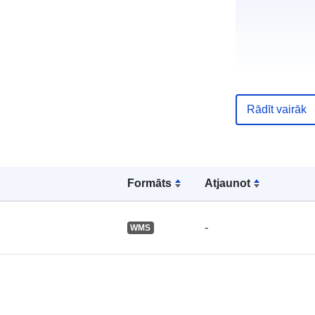
Rādīt vairāk
Kataloga
ieraksts:
Formāts
Atjaunot
Ģeogrāfiskā
atrašanās vie
-
WMS
Telpiskais