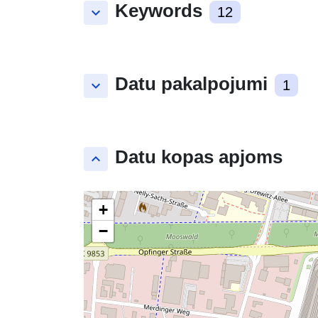
Keywords
keyboard_arrow_down
12
Datu pakalpojumi
keyboard_arrow_down
1
Datu kopas apjoms
keyboard_arrow_up
+
−