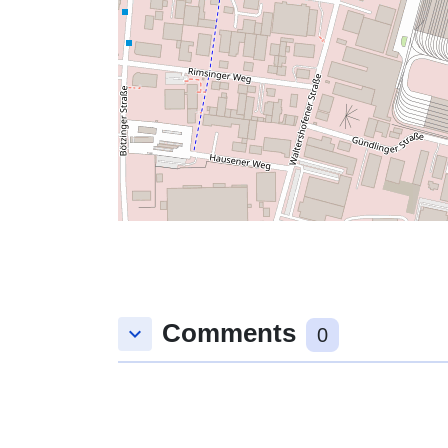
Comments
keyboard_arrow_down
0