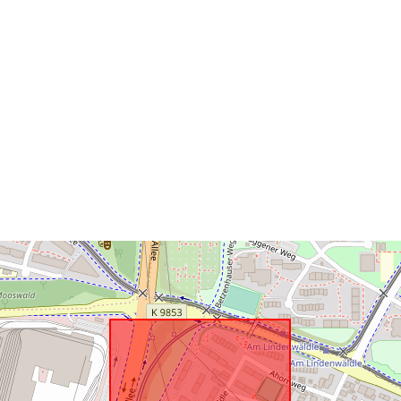
resurss:
uriRef: