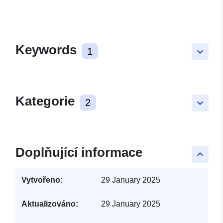
Keywords
1
keyboard_arrow_down
Kategorie
2
keyboard_arrow_down
Doplňující informace
keyboard_arrow_up
Vytvořeno:
29 January 2025
Aktualizováno:
29 January 2025