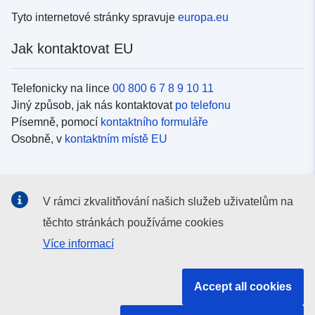
Tyto internetové stránky spravuje
europa.eu
Jak kontaktovat EU
Telefonicky na lince
00 800 6 7 8 9 10 11
Jiný způsob, jak nás kontaktovat
po telefonu
Písemně, pomocí
kontaktního formuláře
Osobně, v
kontaktním místě EU
Sociální média
V rámci zkvalitňování našich služeb uživatelům na
Vyhledávání informačních kanálů EU v
sociálních médiích
těchto stránkách používáme cookies
Více informací
Orgány a instituce EU
Accept all cookies
Vyhledávání orgánů a institucí EU