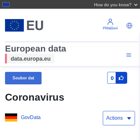
How do you know?
Přihlášení
European data
data.europa.eu
0
Soubor dat
Coronavirus
GovData
Actions