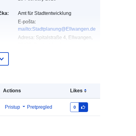
čka:
Amt für Stadtentwicklung
E-pošta:
mailto:Stadtplanung@Ellwangen.de
Adresa:
Spitalstraße 4, Ellwangen,
73479, Deutschland
URL:
http://www.ellwangen.de
Dodano u data.europa.eu:
21 February
2026
Ažurirano na temelju podataka.europa.eu:
Actions
Likes
25 April 2026
Pristup
Pretpregled
0
Koordinate:
[ [ 10.1093494,
48.9569004 ], [ 10.1108661,
48.9569004 ], [ 10.1108661,
48.9530004 ], [ 10.1093494,