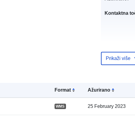
Kontaktna to
Prikaži više
Kataloški
registar:
Formаt
Ažurirano
25 February 2023
WMS
Prostorno: