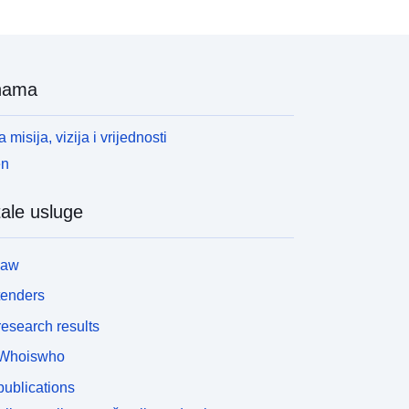
nama
 misija, vizija i vrijednosti
en
ale usluge
law
tenders
esearch results
Whoiswho
ublications