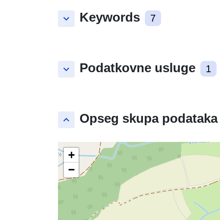
Keywords
keyboard_arrow_down
7
Podatkovne usluge
keyboard_arrow_down
1
Opseg skupa podataka
keyboard_arrow_up
+
−