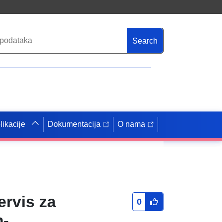
Search
likacije
Dokumentacija
O nama
ervis za
0
m-