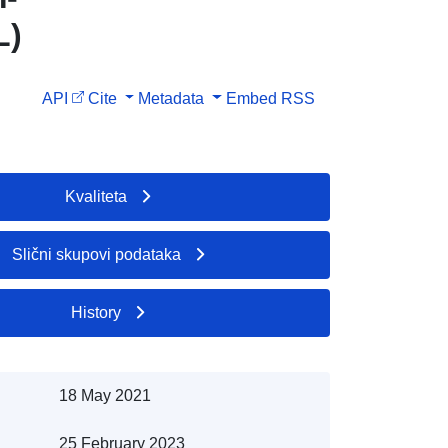
L)
API
Cite
Metadata
Embed
RSS
Kvaliteta
Slični skupovi podataka
History
18 May 2021
25 February 2023