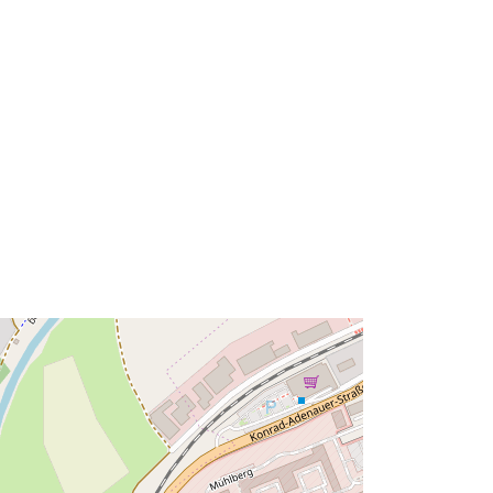
48.9530004 ], [ 10.1093494,
48.9569004 ] ]
Tip:
Polygon
urs:
http://data.europa.eu/88u/dataset/f81
a5a76-58a0-455c-9eb3-
2f03dfde90ad