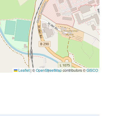
Leaflet
|
©
OpenStreetMap
contributors ©
GISCO