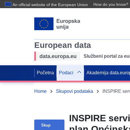
How do you know?
An official website of the European Union
European data
data.europa.eu
Službeni portal za e
Početna
Podaci
Akademija data.euro
Home
Skupovi podataka
INSPIRE servi
Skup
plan Općinska