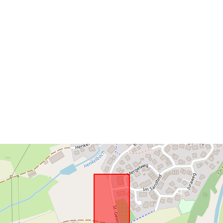
Prostorni res
uriRef: