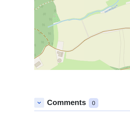
Comments
keyboard_arrow_down
0