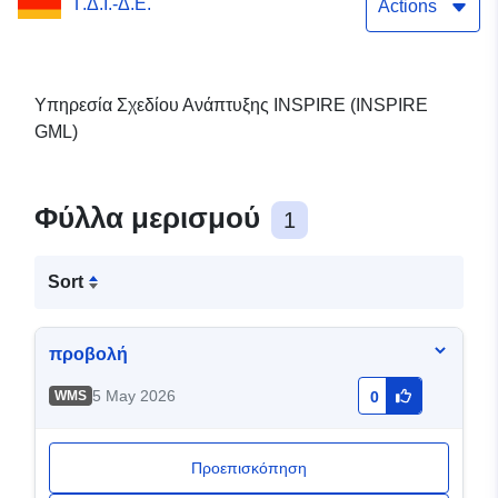
Γ.Δ.Ι.-Δ.Ε.
Actions
Υπηρεσία Σχεδίου Ανάπτυξης INSPIRE (INSPIRE
GML)
Φύλλα μερισμού
1
Sort
προβολή
5 May 2026
WMS
0
Προεπισκόπηση