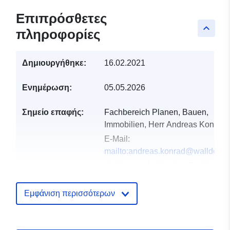
Επιπρόσθετες
keyboard_arrow_up
πληροφορίες
Δημιουργήθηκε:
16.02.2021
Ενημέρωση:
05.05.2026
Σημείο επαφής:
Fachbereich Planen, Bauen,
Immobilien, Herr Andreas Konrad
E-Mail:
mailto:andreas.konrad@walldorf.d
Διεύθυνση:
Nußlocher Straße 45,
Walldorf, 69190, Deutschland
Διεύθυνση URL:
Εμφάνιση περισσότερων
http://www.walldorf.de