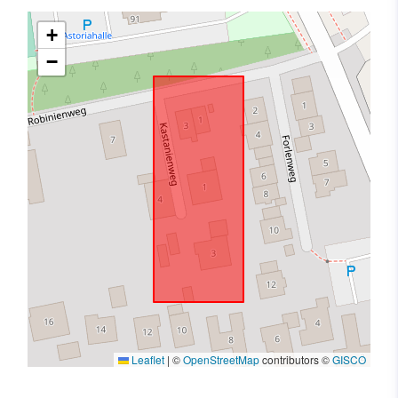
+
−
Leaflet
|
©
OpenStreetMap
contributors ©
GISCO