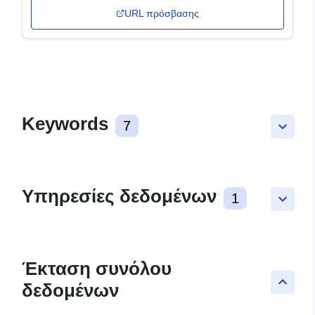
URL πρόσβασης
Keywords
7
keyboard_arrow_down
Υπηρεσίες δεδομένων
1
keyboard_arrow_down
Έκταση συνόλου
keyboard_arrow_up
δεδομένων