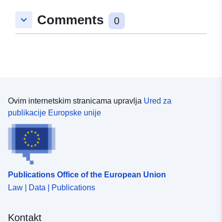
Comments
keyboard_arrow_down
0
Ovim internetskim stranicama upravlja
Ured za
publikacije Europske unije
Publications Office of the European Union
Law | Data | Publications
Kontakt