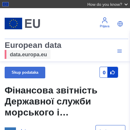
How do you know?
Prijava
European data
data.europa.eu
0
Skup podataka
Фінансова звітність
Державної служби
морського і
внутрішнього водного