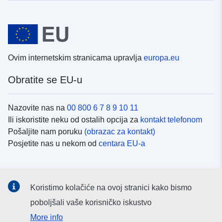
Ovim internetskim stranicama upravlja
europa.eu
Obratite se EU-u
Nazovite nas na
00 800 6 7 8 9 10 11
Ili iskoristite neku od ostalih opcija za
kontakt telefonom
Pošaljite nam poruku
(obrazac za kontakt)
Posjetite nas u nekom od
centara EU-a
Društvene mreže
Koristimo kolačiće na ovoj stranici kako bismo
Potražite kanale EU-a na
društvenim mrežama
poboljšali vaše korisničko iskustvo
More info