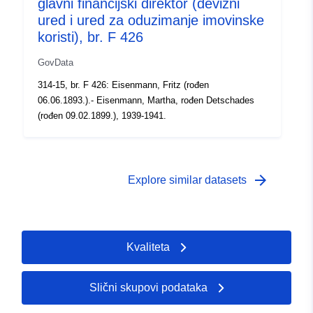
glavni financijski direktor (devizni
ured i ured za oduzimanje imovinske
koristi), br. F 426
GovData
314-15, br. F 426: Eisenmann, Fritz (rođen
06.06.1893.).- Eisenmann, Martha, rođen Detschades
(rođen 09.02.1899.), 1939-1941.
arrow_forward
Explore similar datasets
Kvaliteta
Slični skupovi podataka