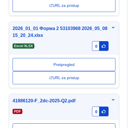
URL za pristup
2026_01_01 Форма 2 53103968 2026_05_08
15_20_24.xlsx
-
Excel XLSX
0
Pretpregled
URL za pristup
41886120-F_2dc-2025-Q2.pdf
-
PDF
0