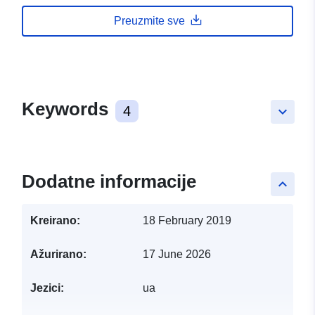
Preuzmite sve
Keywords
4
keyboard_arrow_down
Dodatne informacije
keyboard_arrow_up
Kreirano:
18 February 2019
Ažurirano:
17 June 2026
Jezici:
ua