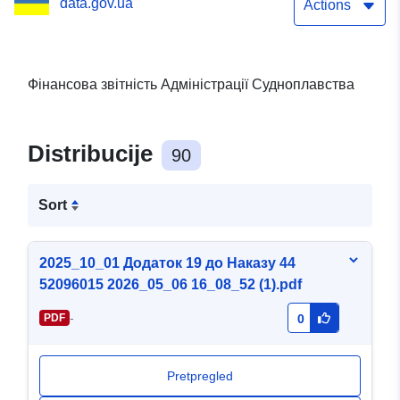
data.gov.ua
транспорту та
Actions
судноплавства України
Фінансова звітність Адміністрації Судноплавства
Distribucije
90
Sort
2025_10_01 Додаток 19 до Наказу 44
52096015 2026_05_06 16_08_52 (1).pdf
-
PDF
0
Pretpregled