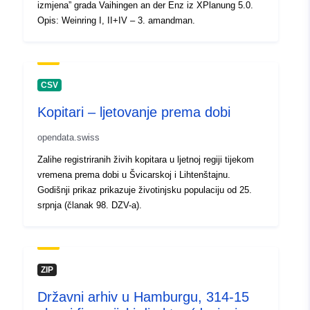
izmjena” grada Vaihingen an der Enz iz XPlanung 5.0.
Opis: Weinring I, II+IV – 3. amandman.
Informacije o
1.0
verziji:
CSV
Kopitari – ljetovanje prema dobi
opendata.swiss
Zalihe registriranih živih kopitara u ljetnoj regiji tijekom
vremena prema dobi u Švicarskoj i Lihtenštajnu.
Godišnji prikaz prikazuje životinjsku populaciju od 25.
srpnja (članak 98. DZV-a).
ZIP
Državni arhiv u Hamburgu, 314-15