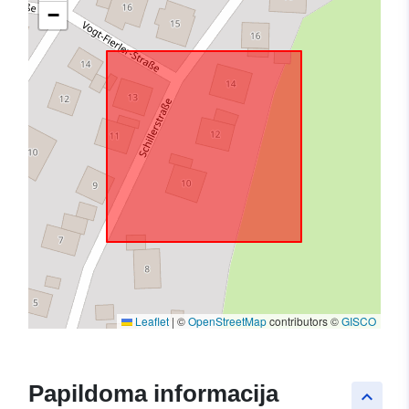
−
Leaflet
|
©
OpenStreetMap
contributors ©
GISCO
Papildoma informacija
keyboard_arrow_up