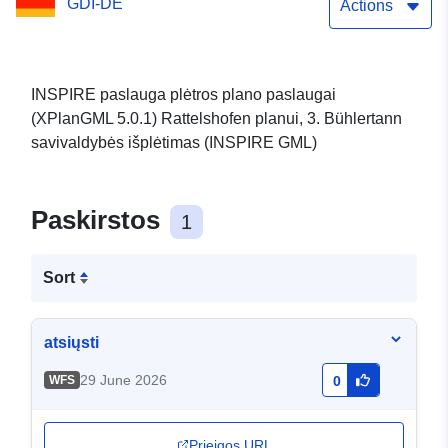
GDI-DE
5.0.1) (INSPIRE GML)
Actions
INSPIRE paslauga plėtros plano paslaugai
(XPlanGML 5.0.1) Rattelshofen planui, 3. Bühlertann
savivaldybės išplėtimas (INSPIRE GML)
Paskirstos
1
Sort
atsiųsti
29 June 2026
WFS
0
Prieigos URL