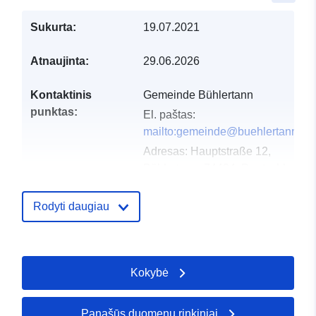
Sukurta:
19.07.2021
Atnaujinta:
29.06.2026
Kontaktinis
Gemeinde Bühlertann
punktas:
El. paštas:
mailto:gemeinde@buehlertann.de
Adresas:
Hauptstraße 12,
Bühlertann, 74424, Deutschland
URL:
http://www.buehlertann.de
Rodyti daugiau
Katalogo įrašas:
Pridėta prie duomenų.europa.eu:
2
2026
Atnaujinta informacija apie duome
Kokybė
30 July 2026
Panašūs duomenų rinkiniai
Erdviniai
Koordinatės:
[ [ 9.9098099,