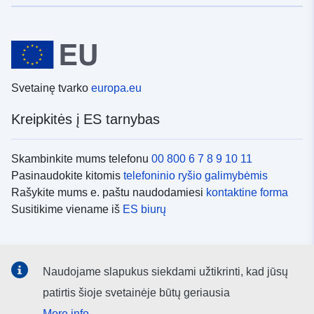
Svetainę tvarko
europa.eu
Kreipkitės į ES tarnybas
Skambinkite mums telefonu
00 800 6 7 8 9 10 11
Pasinaudokite kitomis
telefoninio ryšio galimybėmis
Rašykite mums e. paštu naudodamiesi
kontaktine forma
Susitikime viename iš
ES biurų
Socialiniai tinklai
Naudojame slapukus siekdami užtikrinti, kad jūsų
ES
socialinių tinklų kanalai
patirtis šioje svetainėje būtų geriausia
More info