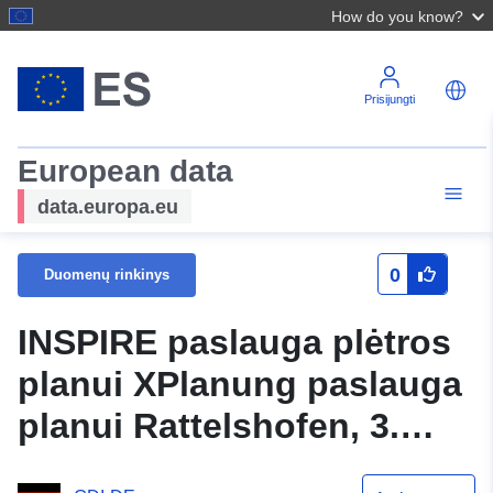
How do you know?
Prisijungti
European data
data.europa.eu
0
Duomenų rinkinys
INSPIRE paslauga plėtros
planui XPlanung paslauga
planui Rattelshofen, 3.
Pratęsimas (XPlanGML