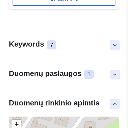
Keywords
7
keyboard_arrow_down
Duomenų paslaugos
1
keyboard_arrow_down
Duomenų rinkinio apimtis
keyboard_arrow_up
+