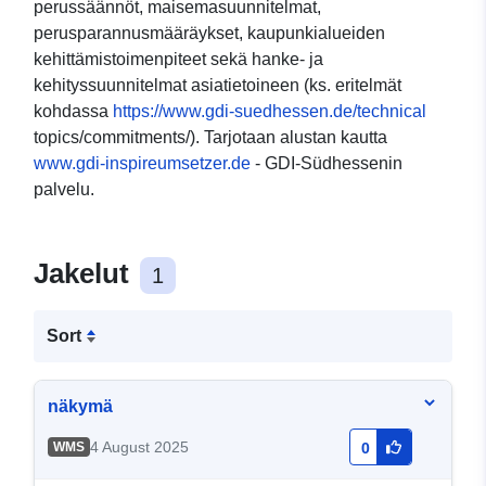
perussäännöt, maisemasuunnitelmat,
perusparannusmääräykset, kaupunkialueiden
kehittämistoimenpiteet sekä hanke- ja
kehityssuunnitelmat asiatietoineen (ks. eritelmät
kohdassa
https://www.gdi-suedhessen.de/technical
topics/commitments/). Tarjotaan alustan kautta
www.gdi-inspireumsetzer.de
- GDI-Südhessenin
palvelu.
Jakelut
1
Sort
näkymä
4 August 2025
WMS
0