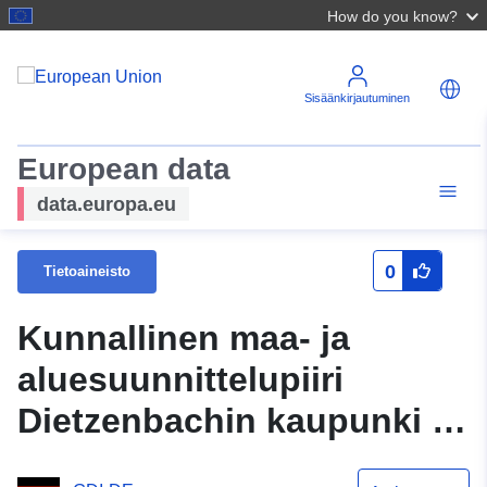
How do you know?
Sisäänkirjautuminen
European data
data.europa.eu
0
Tietoaineisto
Kunnallinen maa- ja
aluesuunnittelupiiri
Dietzenbachin kaupunki -
Rakennustyömaat