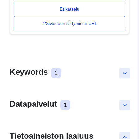
Esikatselu
Sivustoon siirtymisen URL
Keywords
1
keyboard_arrow_down
Datapalvelut
1
keyboard_arrow_down
Tietoaineiston laajuus
keyboard_arrow_up