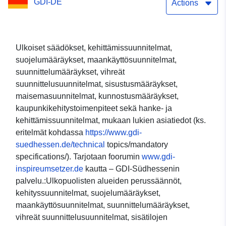
GDI-DE
Actions
Ulkoiset säädökset, kehittämissuunnitelmat,
suojelumääräykset, maankäyttösuunnitelmat,
suunnittelumääräykset, vihreät
suunnittelusuunnitelmat, sisustusmääräykset,
maisemasuunnitelmat, kunnostusmääräykset,
kaupunkikehitystoimenpiteet sekä hanke- ja
kehittämissuunnitelmat, mukaan lukien asiatiedot (ks.
eritelmät kohdassa
https://www.gdi-
suedhessen.de/technical
topics/mandatory
specifications/). Tarjotaan foorumin
www.gdi-
inspireumsetzer.de
kautta – GDI-Südhessenin
palvelu.:Ulkopuolisten alueiden perussäännöt,
kehityssuunnitelmat, suojelumääräykset,
maankäyttösuunnitelmat, suunnittelumääräykset,
vihreät suunnittelusuunnitelmat, sisätilojen