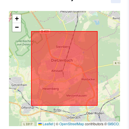
+
−
Leaflet
|
©
OpenStreetMap
contributors ©
GISCO