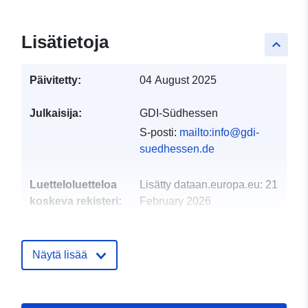
Lisätietoja
keyboard_arrow_up
Päivitetty:
04 August 2025
Julkaisija:
GDI-Südhessen
S-posti:
mailto:info@gdi-
suedhessen.de
Luetteloluetteloa
Lisätty dataan.europa.eu:
21
koskeva rekisteri:
February 2026
Päivitetty data.europa.eu:
25
April 2026
Näytä lisää
Alueellinen:
Koordinaatit:
[ [ 8.747772,
50.03933 ], [ 8.826599,
50.03933 ], [ 8.826599,